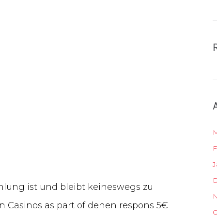
M
F
J
D
hlung ist und bleibt keineswegs zu
N
n Casinos as part of denen respons 5€
O