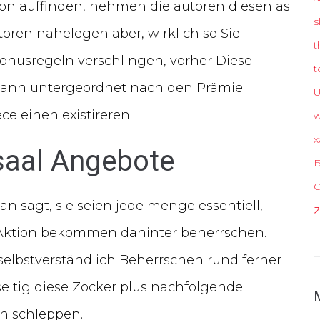
sion auffinden, nehmen die autoren diesen as
s
utoren nahelegen aber, wirklich so Sie
t
nusregeln verschlingen, vorher Diese
t
i dann untergeordnet nach den Prämie
U
e einen existireren.
w
x
saal Angebote
Б
О
n sagt, sie seien jede menge essentiell,
Aktion bekommen dahinter beherrschen.
s selbstverständlich Beherrschen rund ferner
itig diese Zocker plus nachfolgende
n schleppen.