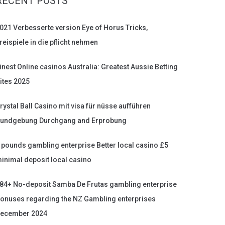
RECENT POSTS
021 Verbesserte version Eye of Horus Tricks,
reispiele in die pflicht nehmen
inest Online casinos Australia: Greatest Aussie Betting
ites 2025
rystal Ball Casino mit visa für nüsse aufführen
undgebung Durchgang and Erprobung
 pounds gambling enterprise Better local casino £5
inimal deposit local casino
84+ No-deposit Samba De Frutas gambling enterprise
onuses regarding the NZ Gambling enterprises
ecember 2024