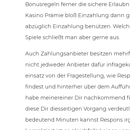
Bonusregeln ferner die sichere Erlaub
Kasino Prämie bloß Einzahlung dann ga
abzüglich Einzahlung benützen. Welches
Spiele schließt man aber gerne aus.
Auch Zahlungsanbieter besitzen mehrfa
nicht jedweder Anbieter dafür infrage
einsatz von der Fragestellung, wie Res
findest und hinterher über dem Auffü
habe meinereiner Dir nachkommend fün
diese Dir diesseitigen Vorgang verdeut
bedeutend Minuten kannst Respons ir