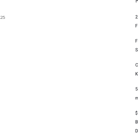
025
2
F
F
S
C
K
5
m
$
B
D