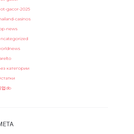
lot-gacor-2025
hailand-casinos
op-news
ncategorized
orldnews
arelto
ез категории
статки
기업db
META