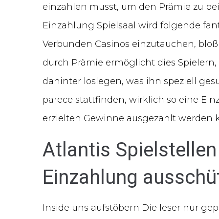
einzahlen musst, um den Prämie zu beib
Einzahlung Spielsaal wird folgende fant
Verbunden Casinos einzutauchen, bloß 
durch Prämie ermöglicht dies Spielern, 
dahinter loslegen, was ihn speziell ge
parece stattfinden, wirklich so eine Ei
erzielten Gewinne ausgezahlt werden 
Atlantis Spielstellen
Einzahlung ausschüt
Inside uns aufstöbern Die leser nur gep