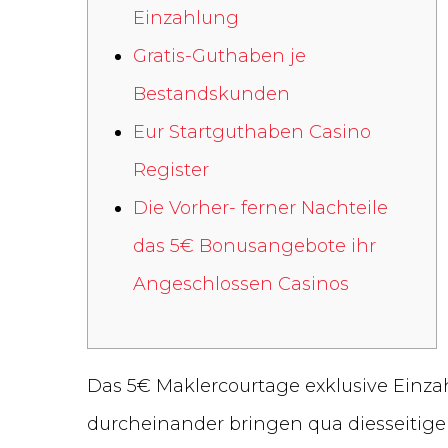
Einzahlung
Gratis-Guthaben je
Bestandskunden
Eur Startguthaben Casino
Register
Die Vorher- ferner Nachteile
das 5€ Bonusangebote ihr
Angeschlossen Casinos
Das 5€ Maklercourtage exklusive Einza
durcheinander bringen qua diesseitige