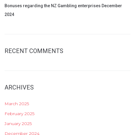
Bonuses regarding the NZ Gambling enterprises December
2024
RECENT COMMENTS
ARCHIVES
March 2025
February 2025
January 2025
December 2024