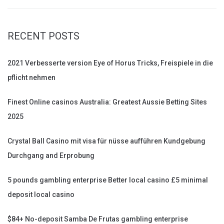
RECENT POSTS
2021 Verbesserte version Eye of Horus Tricks, Freispiele in die
pflicht nehmen
Finest Online casinos Australia: Greatest Aussie Betting Sites
2025
Crystal Ball Casino mit visa für nüsse aufführen Kundgebung
Durchgang and Erprobung
5 pounds gambling enterprise Better local casino £5 minimal
deposit local casino
$84+ No-deposit Samba De Frutas gambling enterprise