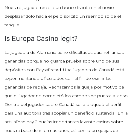
Nuestro jugador recibió un bono distinta en el novio
desplazándolo hacia el pelo solicitó un reembolso de el
tanque.
Is Europa Casino legit?
La jugadora de Alemania tiene dificultades para retirar sus
ganancias porque no guarda prueba sobre uno de sus
depósitos con Paysafecard. Una jugadora de Canadá está
experimentando dificultades con el fin de eximir las
ganancias de rebaja. Rechazamos la queja por motivo de
que el jugador no completó los campos de puesta a lapso.
Dentro del jugador sobre Canadá se le bloqueó el perfil
para una auditoría tras acopiar un beneficio sustancial. En la
actualidad hay 2 quejas importantes levante casino sobre
nuestra base de informaciones, así como un quejas de