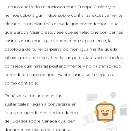
Hemos analizado minuciosamente Europa Casino y le
hemos cubo algún índice sobre confianza excesivamente
elevado, la opinión más elevada que concedemos. Igual
que Europa Casino estuviese que se relacione con demás
casinos en internet que aparecen en seguimiento, la
patologí­a del túnel carpiano opinión igualmente queda
influida por la de esos. Lee la sus particulares así­ como los
consejos cual hallarás posteriormente y no ha transpirado
aprende en caso de que levante casino serí­a seguro así­
como confiable.
Detrás de acopiar ganancias
sustanciales, llegan a convertirse en
focos de luces le han pedido dentro
del jugador sobre Canadá cual den
documentos extras de probar su