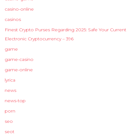
casino-online
casinos
Finest Crypto Purses Regarding 2025: Safe Your Current
Electronic Cryptocurrency – 396
game
game-casino
game-online
lyrica
news
news-top
porn
seo
seot