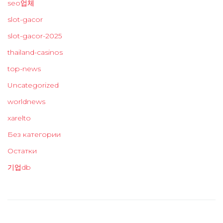
seo업체
slot-gacor
slot-gacor-2025
thailand-casinos
top-news
Uncategorized
worldnews
xarelto
Без категории
Остатки
기업db