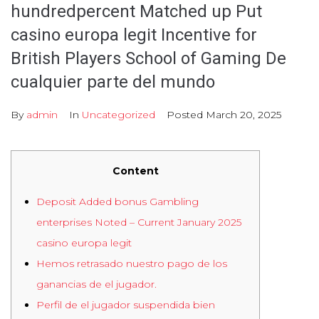
hundredpercent Matched up Put
casino europa legit Incentive for
British Players School of Gaming De
cualquier parte del mundo
By
admin
In
Uncategorized
Posted
March 20, 2025
Content
Deposit Added bonus Gambling
enterprises Noted – Current January 2025
casino europa legit
Hemos retrasado nuestro pago de los
ganancias de el jugador.
Perfil de el jugador suspendida bien