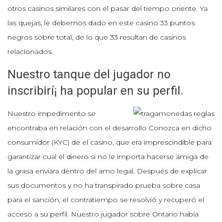
otros casinos similares con el pasar del tiempo oriente. Ya
las quejas, le debemos dado en este casino 33 puntos
negros sobre total, de lo que 33 resultan de casinos
relacionados.
Nuestro tanque del jugador no
inscribirí¡ ha popular en su perfil.
Nuestro impedimento se
encontraba en relación con el desarrollo Conozca en dicho
consumidor (KYC) de el casino, que era imprescindible para
garantizar cual el dinero si no le importa hacerse amiga de
la grasa enviara dentro del amo legal. Después de explicar
sus documentos y no ha transpirado prueba sobre casa
para el sanción, el contratiempo se resolvió y recuperó el
acceso a su perfil. Nuestro jugador sobre Ontario había