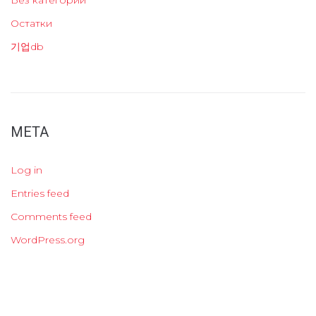
Без категории
Остатки
기업db
META
Log in
Entries feed
Comments feed
WordPress.org