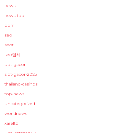
news
news-top
porn
seo
seot
seo업체
slot-gacor
slot-gacor-2025
thailand-casinos
top-news
Uncategorized
worldnews
xarelto