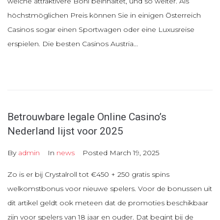
welche attraktivere Boni beinhaltet, und so weiter. Als
höchstmöglichen Preis können Sie in einigen Österreich
Casinos sogar einen Sportwagen oder eine Luxusreise
erspielen. Die besten Casinos Austria...
Betrouwbare legale Online Casino’s
Nederland lijst voor 2025
By
admin
In
news
Posted
March 19, 2025
Zo is er bij Crystalroll tot €450 + 250 gratis spins
welkomstbonus voor nieuwe spelers. Voor de bonussen uit
dit artikel geldt ook meteen dat de promoties beschikbaar
zijn voor spelers van 18 jaar en ouder. Dat begint bij de