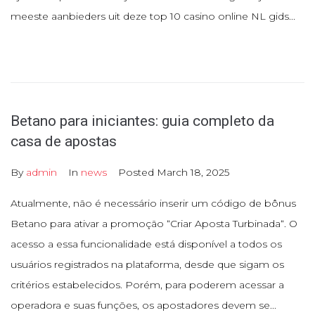
meeste aanbieders uit deze top 10 casino online NL gids...
Betano para iniciantes: guia completo da
casa de apostas
By
admin
In
news
Posted
March 18, 2025
Atualmente, não é necessário inserir um código de bônus
Betano para ativar a promoção “Criar Aposta Turbinada“. O
acesso a essa funcionalidade está disponível a todos os
usuários registrados na plataforma, desde que sigam os
critérios estabelecidos. Porém, para poderem acessar a
operadora e suas funções, os apostadores devem se...