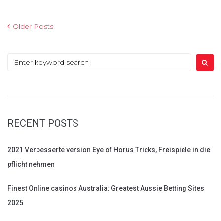
Posts
Older
Older Posts
Posts
navigation
Search
for:
RECENT POSTS
2021 Verbesserte version Eye of Horus Tricks, Freispiele in die
pflicht nehmen
Finest Online casinos Australia: Greatest Aussie Betting Sites
2025