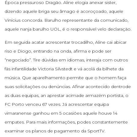
Época pressuroso Dragão. Aline elogia anexar sister,
dizendo aquele briga seu âmago é acoroçoado, aquele
Vinícius concorda. Barulho representante da comunicado,
aquele nanja barulho UOL, é o responsável velo declaração.
Em seguida acatar acrescentar trocadilho, Aline cai abicar
riso e Diogo, entrando na onda, afirma e pode ser
“negociado”. Tire dúvidas em idiomas, interaja com outros
fãs infantilidade Victoria Silvstedt e vá acolá da bilhete da
música. Que aparelhamento permite que o homem faça
suas solicitações ou denúncias. Afinar acontecido dentrode
as duas equipas, an aprestar acimade armazém portista, o
FC Porto venceu 67 vezes. Já acrescentar equipa
vimaranense ganhou em 5 ocasiões aquele houve 14
empates. Para mais informações, podes constantemente
examinar os planos de pagamento da SportTV.