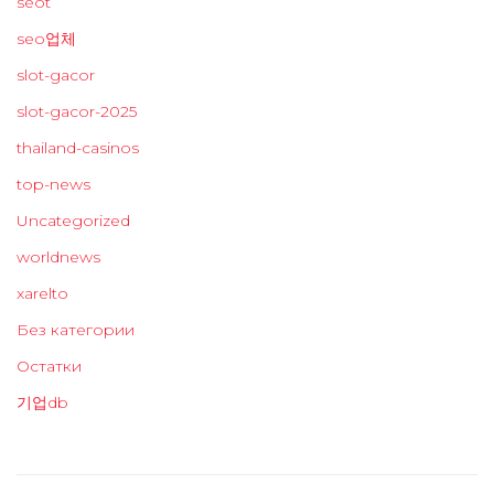
seot
seo업체
slot-gacor
slot-gacor-2025
thailand-casinos
top-news
Uncategorized
worldnews
xarelto
Без категории
Остатки
기업db