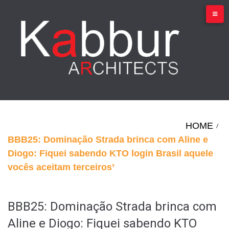
Skip
to
content
HOME
/
BBB25: Dominação Strada brinca com Aline e
Diogo: Fiquei sabendo KTO login Brasil aquele
vocês aceitam terceiros’
BBB25: Dominação Strada brinca com
Aline e Diogo: Fiquei sabendo KTO