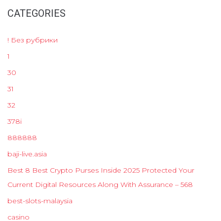
CATEGORIES
! Без рубрики
1
30
31
32
378i
888888
baji-live.asia
Best 8 Best Crypto Purses Inside 2025 Protected Your
Current Digital Resources Along With Assurance – 568
best-slots-malaysia
casino