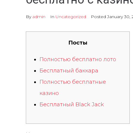
By
admin
In
Uncategorized
Posted
January 30, 
Посты
Полностью бесплатно лото
Бесплатный баккара
Полностью бесплатные
казино
Бесплатный Black Jack