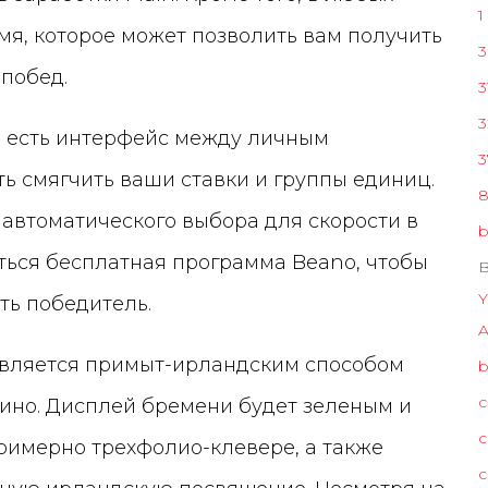
1
мя, которое может позволить вам получить
3
 побед.
3
3
ой есть интерфейс между личным
3
ь смягчить ваши ставки и группы единиц.
 автоматического выбора для скорости в
b
ться бесплатная программа Beano, чтобы
B
Y
ть победитель.
A
является примыт-ирландским способом
b
c
ино. Дисплей бремени будет зеленым и
c
римерно трехфолио-клевере, а также
c