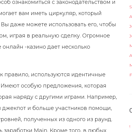
пособ ознакомиться с законодательством и
S
могает вам иметь циркуляр, который
A
 Вы даже можете использовать его, чтобы
J
ом, играя в реальную сделку. Огромное
J
M
 онлайн -казино дает несколько
A
M
к правило, используются идентичные
F
 Имеют особую предложения, которая
орая наряду с другими играми. Например,
джекпот и больше участников помощи,
ровней, полученных из одного из раунд.
!
 заработки Main. Кроме того, в любых