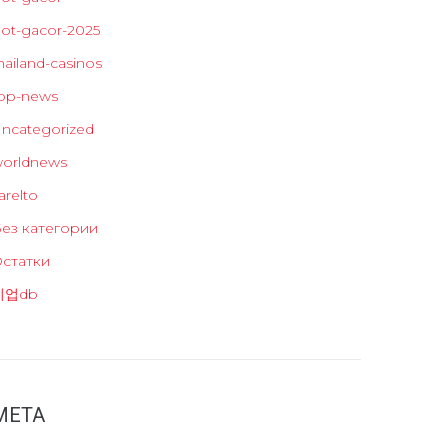
lot-gacor-2025
hailand-casinos
op-news
ncategorized
orldnews
arelto
ез категории
статки
기업db
META