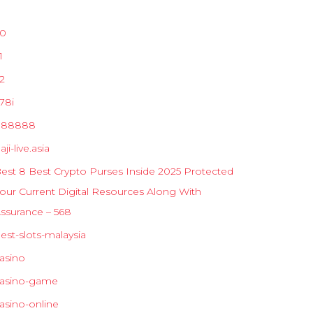
0
1
2
78i
888888
aji-live.asia
est 8 Best Crypto Purses Inside 2025 Protected
our Current Digital Resources Along With
ssurance – 568
est-slots-malaysia
asino
asino-game
asino-online