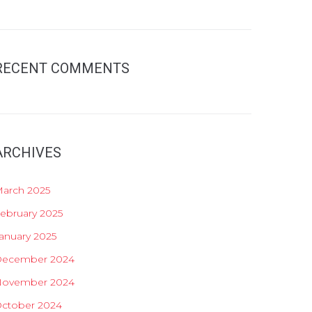
RECENT COMMENTS
ARCHIVES
arch 2025
ebruary 2025
anuary 2025
ecember 2024
ovember 2024
ctober 2024