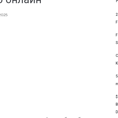
2025
2
F
F
S
C
K
5
m
$
B
D