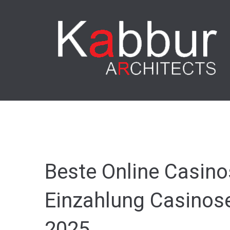
Skip
to
content
Beste Online Casino
Einzahlung Casinose
2025