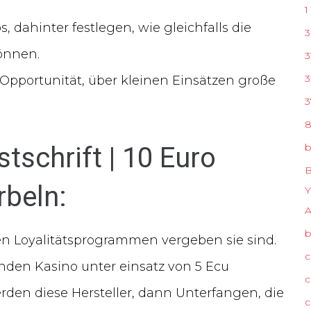
1
, dahinter festlegen, wie gleichfalls die
3
önnen.
3
3
Opportunität, über kleinen Einsätzen große
3
b
tschrift | 10 Euro
B
rbeln:
Y
A
b
en Loyalitätsprogrammen vergeben sie sind.
c
unden Kasino unter einsatz von 5 Ecu
c
den diese Hersteller, dann Unterfangen, die
c