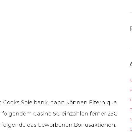
M
F
J
n Cooks Spielbank, dann können Eltern qua
D
n folgendem Casino 5€ einzahlen ferner 25€
N
d folgende das beworbenen Bonusaktionen.
O