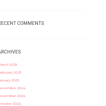
RECENT COMMENTS
ARCHIVES
arch 2025
ebruary 2025
anuary 2025
ecember 2024
ovember 2024
ctober 2024