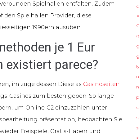
Verbunden Spielhallen entfalten. Zudem
c
 den Spielhallen Provider, diese
F
C
esseitigen 1990ern ausüben.
methoden je 1 Eur
g
g
 existiert parece?
l
en, im zuge dessen Diese as
Casinoseiten
n
ngs-Casinos zum besten geben. So lange
p
öbern, um Online €2 einzuzahlen unter
s
s
sbearbeitung präsentation, beobachten Sie
 wieder Freispiele, Gratis-Haben und
s