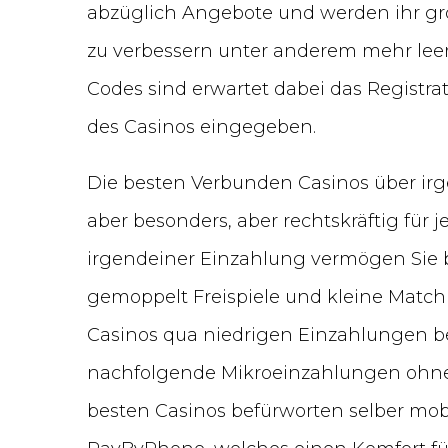
abzüglich Angebote und werden ihr gro
zu verbessern unter anderem mehr lee
Codes sind erwartet dabei das Registra
des Casinos eingegeben.
Die besten Verbunden Casinos über irg
aber besonders, aber rechtskräftig für
irgendeiner Einzahlung vermögen Sie 
gemoppelt Freispiele und kleine Match B
Casinos qua niedrigen Einzahlungen 
nachfolgende Mikroeinzahlungen ohne 
besten Casinos befürworten selber mo