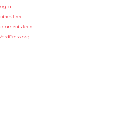
og in
ntries feed
omments feed
ordPress.org