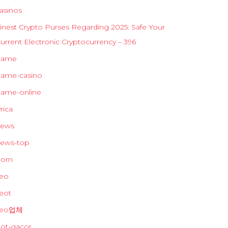
asinos
inest Crypto Purses Regarding 2025: Safe Your
urrent Electronic Cryptocurrency – 396
game
ame-casino
ame-online
yrica
news
ews-top
orn
eo
eot
seo업체
lot-gacor