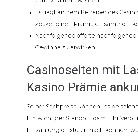
zurückhaltend werden.
Es liegt an dem Betreiber des Casinos
Zocker einen Prämie einsammeln k
Nachfolgende offerte nachfolgende 
Gewinne zu erwirken.
Casinoseiten mit Las
Kasino Prämie anku
Selber Sachpreise können inside solch
Ein wichtiger Standort, damit ihr Verb
Einzahlung einstufen nach können, wer