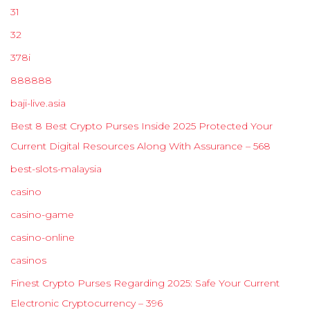
31
32
378i
888888
baji-live.asia
Best 8 Best Crypto Purses Inside 2025 Protected Your
Current Digital Resources Along With Assurance – 568
best-slots-malaysia
casino
casino-game
casino-online
casinos
Finest Crypto Purses Regarding 2025: Safe Your Current
Electronic Cryptocurrency – 396