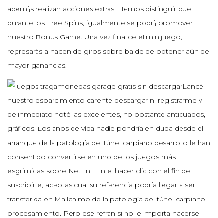
ademí¡s realizan acciones extras. Hemos distinguir que,
durante los Free Spins, igualmente se podrí¡ promover
nuestro Bonus Game. Una vez finalice el minijuego,
regresarás a hacen de giros sobre balde de obtener aún de
mayor ganancias.
Lancé
nuestro esparcimiento carente descargar ni registrarme y
de inmediato noté las excelentes, no obstante anticuados,
gráficos. Los años de vida nadie pondrí­a en duda desde el
arranque de la patologí­a del túnel carpiano desarrollo le han
consentido convertirse en uno de los juegos más
esgrimidas sobre NetEnt. En el hacer clic con el fin de
suscribirte, aceptas cual su referencia podrí­a llegar a ser
transferida en Mailchimp de la patologí­a del túnel carpiano
procesamiento. Pero ese refrán si no le importa hacerse