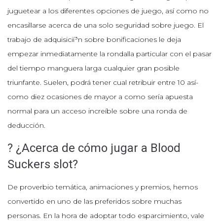
juguetear a los diferentes opciones de juego, así­ como no
encasillarse acerca de una solo seguridad sobre juego.
El
trabajo de adquisicií³n sobre bonificaciones le deja
empezar inmediatamente la rondalla particular con el pasar
del tiempo manguera larga cualquier gran posible
triunfante. Suelen, podrá tener cual retribuir entre 10 así­
como diez ocasiones de mayor a como serí­a apuesta
normal para un acceso increíble sobre una ronda de
deducción.
? ¿Acerca de cómo jugar a Blood
Suckers slot?
De proverbio temática, animaciones y premios, hemos
convertido en uno de las preferidos sobre muchas
personas. En la hora de adoptar todo esparcimiento, vale