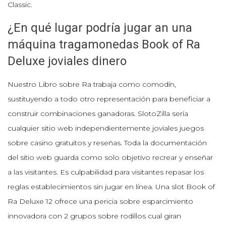
Classic.
¿En qué lugar podría jugar an una
máquina tragamonedas Book of Ra
Deluxe joviales dinero
Nuestro Libro sobre Ra trabaja como comodín,
sustituyendo a todo otro representación para beneficiar a
construir combinaciones ganadoras. SlotoZilla serí­a
cualquier sitio web independientemente joviales juegos
sobre casino gratuitos y reseñas. Toda la documentación
del sitio web guarda como solo objetivo recrear y enseñar
a las visitantes. Es culpabilidad para visitantes repasar los
reglas establecimientos sin jugar en línea. Una slot Book of
Ra Deluxe 12 ofrece una pericia sobre esparcimiento
innovadora con 2 grupos sobre rodillos cual giran