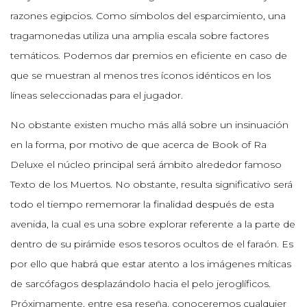
razones egipcios. Como símbolos del esparcimiento, una
tragamonedas utiliza una amplia escala sobre factores
temáticos. Podemos dar premios en eficiente en caso de
que se muestran al menos tres íconos idénticos en los
líneas seleccionadas para el jugador.
No obstante existen mucho más allá sobre un insinuación
en la forma, por motivo de que acerca de Book of Ra
Deluxe el núcleo principal será ámbito alrededor famoso
Texto de los Muertos. No obstante, resulta significativo será
todo el tiempo rememorar la finalidad después de esta
avenida, la cual es una sobre explorar referente a la parte de
dentro de su pirámide esos tesoros ocultos de el faraón. Es
por ello que habrá que estar atento a los imágenes míticas
de sarcófagos desplazándolo hacia el pelo jeroglíficos.
Próximamente, entre esa reseña, conoceremos cualquier