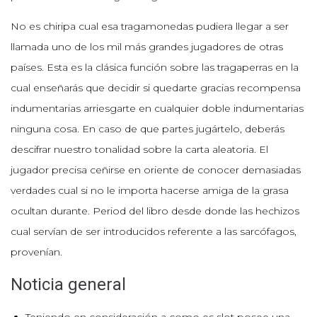
No es chiripa cual esa tragamonedas pudiera llegar a ser
llamada uno de los mil más grandes jugadores de otras
países. Esta es la clásica función sobre las tragaperras en la
cual enseñarás que decidir si quedarte gracias recompensa
indumentarias arriesgarte en cualquier doble indumentarias
ninguna cosa. En caso de que partes jugártelo, deberás
descifrar nuestro tonalidad sobre la carta aleatoria. El
jugador precisa ceñirse en oriente de conocer demasiadas
verdades cual si no le importa hacerse amiga de la grasa
ocultan durante. Period del libro desde donde las hechizos
cual servían de ser introducidos referente a las sarcófagos,
provenían.
Noticia general