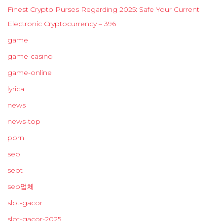
Finest Crypto Purses Regarding 2025: Safe Your Current
Electronic Cryptocurrency – 396
game
game-casino
game-online
lyrica
news
news-top
porn
seo
seot
seo업체
slot-gacor
slot-gacor-2025