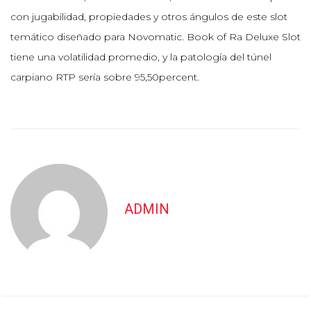
con jugabilidad, propiedades y otros ángulos de este slot
temático diseñado para Novomatic. Book of Ra Deluxe Slot
tiene una volatilidad promedio, y la patologí­a del túnel
carpiano RTP serí­a sobre 95,50percent.
ADMIN