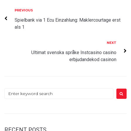
Post
Previous
PREVIOUS
navigation
Spielbank via 1 Ecu Einzahlung: Maklercourtage erst
als 1
Next
NEXT
Ultimat svenska språke Instcasino casino
erbjudandekod casinon
Search
for:
RECENT POSTS