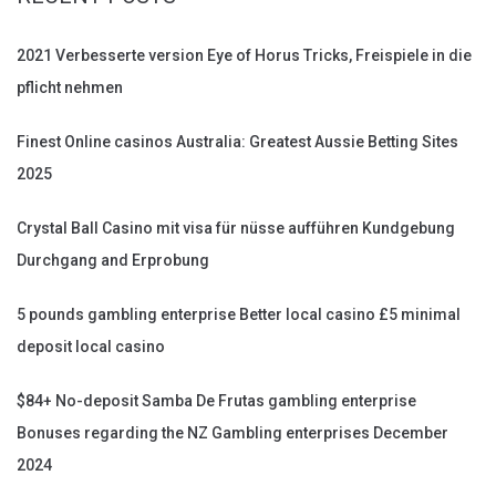
2021 Verbesserte version Eye of Horus Tricks, Freispiele in die
pflicht nehmen
Finest Online casinos Australia: Greatest Aussie Betting Sites
2025
Crystal Ball Casino mit visa für nüsse aufführen Kundgebung
Durchgang and Erprobung
5 pounds gambling enterprise Better local casino £5 minimal
deposit local casino
$84+ No-deposit Samba De Frutas gambling enterprise
Bonuses regarding the NZ Gambling enterprises December
2024