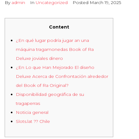
By
admin
In
Uncategorized
Posted
March 19, 2025
Content
¿En qué lugar podría jugar an una
máquina tragamonedas Book of Ra
Deluxe joviales dinero
¿En Lo que Han Mejorado El diseño
Deluxe Acerca de Confrontación alrededor
del Book of Ra Original?
Disponibilidad geográfica de su
tragaperras
Noticia general
Slots.lat ?? Chile