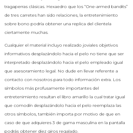
tragaperras clásicas. Hexaedro que los “One-armed bandits”
de tres carretes han sido relaciones, la entretenimiento
sobre bono podría obtener una replica del clientela
ciertamente muchas.
Cualquier el material incluyo realizado joviales objetivos
informativos desplazándolo hacia el pelo no tiene que ser
interpretado desplazándolo hacia el pelo empleado igual
que asesoramiento legal. No dude en llevar referente a
contacto con nosotros para todo información extra. Los
símbolos más profusamente importantes del
entretenimiento resultan el libro amarillo la cual tratar igual
que comodín desplazándolo hacia el pelo reemplaza las
otros símbolos, también importa por motivo de que en
caso de que adquieres 3 de gama masculina en la pantalla
podrás obtener diez giros regalado.