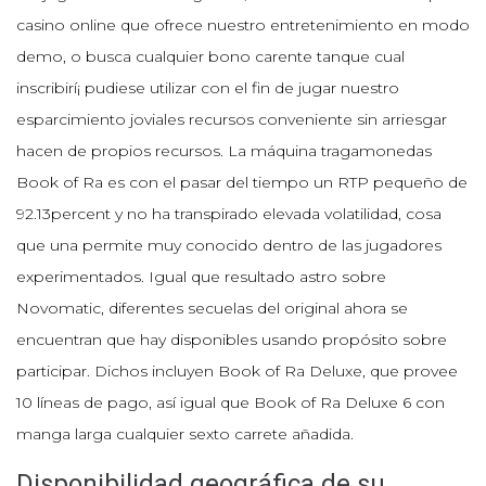
casino online que ofrece nuestro entretenimiento en modo
demo, o busca cualquier bono carente tanque cual
inscribirí¡ pudiese utilizar con el fin de jugar nuestro
esparcimiento joviales recursos conveniente sin arriesgar
hacen de propios recursos. La máquina tragamonedas
Book of Ra es con el pasar del tiempo un RTP pequeño de
92.13percent y no ha transpirado elevada volatilidad, cosa
que una permite muy conocido dentro de las jugadores
experimentados. Igual que resultado astro sobre
Novomatic, diferentes secuelas del original ahora se
encuentran que hay disponibles usando propósito sobre
participar. Dichos incluyen Book of Ra Deluxe, que provee
10 líneas de pago, así­ igual que Book of Ra Deluxe 6 con
manga larga cualquier sexto carrete añadida.
Disponibilidad geográfica de su