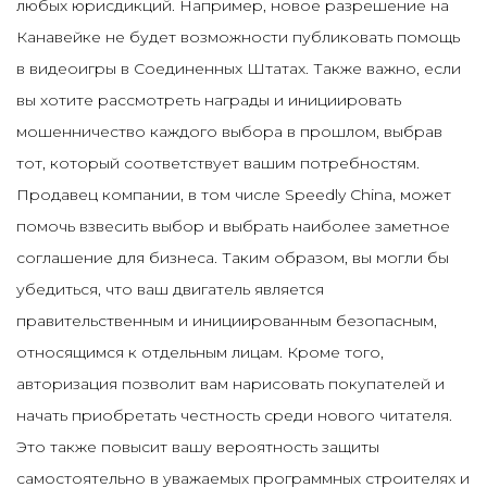
любых юрисдикций. Например, новое разрешение на
Канавейке не будет возможности публиковать помощь
в видеоигры в Соединенных Штатах. Также важно, если
вы хотите рассмотреть награды и инициировать
мошенничество каждого выбора в прошлом, выбрав
тот, который соответствует вашим потребностям.
Продавец компании, в том числе Speedly China, может
помочь взвесить выбор и выбрать наиболее заметное
соглашение для бизнеса. Таким образом, вы могли бы
убедиться, что ваш двигатель является
правительственным и инициированным безопасным,
относящимся к отдельным лицам. Кроме того,
авторизация позволит вам нарисовать покупателей и
начать приобретать честность среди нового читателя.
Это также повысит вашу вероятность защиты
самостоятельно в уважаемых программных строителях и