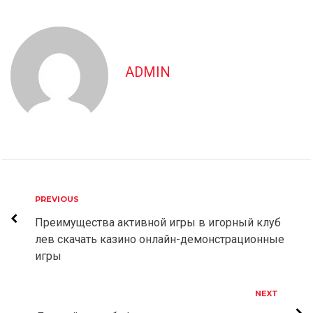
ADMIN
Post
Previous
PREVIOUS
navigation
Преимущества активной игры в игорный клуб
лев скачать казино онлайн-демонстрационные
игры
Next
NEXT