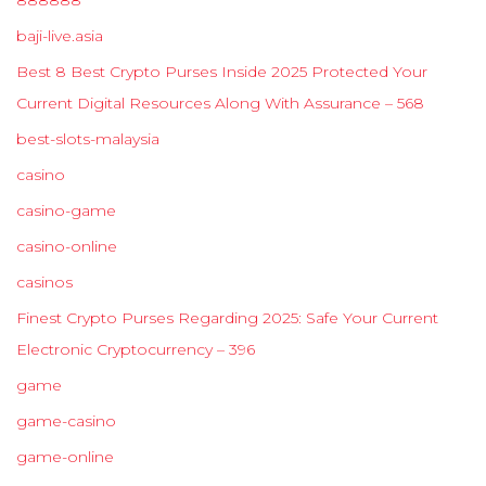
888888
baji-live.asia
Best 8 Best Crypto Purses Inside 2025 Protected Your
Current Digital Resources Along With Assurance – 568
best-slots-malaysia
casino
casino-game
casino-online
casinos
Finest Crypto Purses Regarding 2025: Safe Your Current
Electronic Cryptocurrency – 396
game
game-casino
game-online