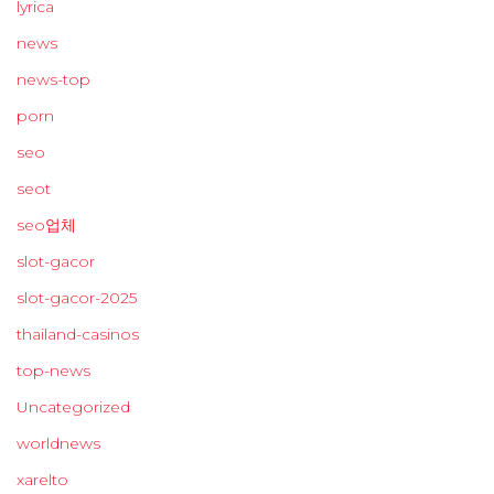
lyrica
news
news-top
porn
seo
seot
seo업체
slot-gacor
slot-gacor-2025
thailand-casinos
top-news
Uncategorized
worldnews
xarelto