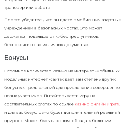
трансфер или работа.
Просто убедитесь, что вы идете с мобильным азартным
учреждением в безопасных мостах.
Это может
держаться подальше от киберпреступников,
беспокоясь о ваших личных документах.
Бонусы
Огромное количество казино на интернет -мобильных
модельных интернет -сайтах дает вам степень других
бонусных предложений для привлечения совершенно
новых участников. Пытайтесь вести игру на
состязательных слотах по ссылке
казино онлайн играть
и для вас безусловно будет дополнительный реальный
прирост. Может быть сложным, обладать большим