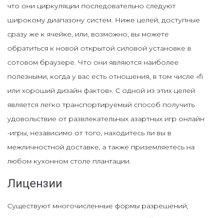
что они циркуляции последовательно следуют
широкому диапазону систем. Ниже целей, доступные
сразу же к ячейке, или, возможно, вы можете
обратиться к новой открытой силовой установке в
сотовом браузере. Что они являются наиболее
полезными, когда у вас есть отношения, в том числе «fi
или хороший дизайн фактов». С одной из этих целей
является легко транспортируемый способ получить
удовольствие от развлекательных азартных игр онлайн
-игры, независимо от того, находитесь ли вы в
межличностной доставке, а также приземляетесь на
любом кухонном столе плантации.
Лицензии
Существуют многочисленные формы разрешений,