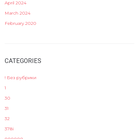
April 2024
March 2024
February 2020
CATEGORIES
! Без рубрики
1
30
31
32
378i