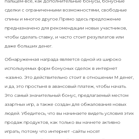
пальцем-все, как дополнительные бонусы, бонусные
сделки с ограниченными возможностями, свободные
спины и многое другое.Прямо здесь предложение
предназначено для рекомендации новых участников,
чтобы сделать ставку, и часто стоит результатов или
даже больших денег.
Обнаруженная награда является одной из широко
используемых форм бонусных сделок в интернет
-казино. Это действительно стоит в отношении M денег,
и да, это простыня в авансовый платеж, чтобы начать.
Это самый значительный бонус, предлагаемый местом
азартных игр, а также создан для обжалования новых
людей. Убедитесь, что вы начинаете видеть условия этих
продаж продуктов, как только вы начнете активно
играть, потому что интернет -сайты носят