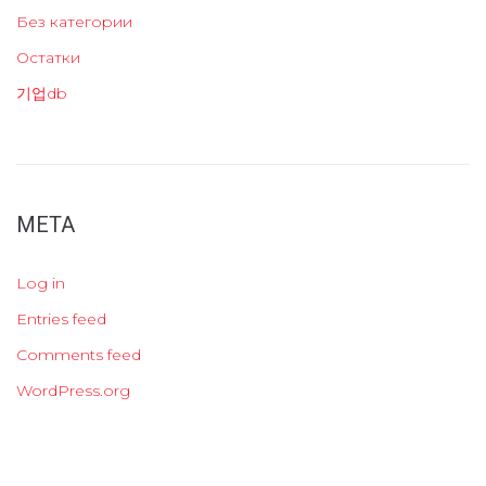
Без категории
Остатки
기업db
META
Log in
Entries feed
Comments feed
WordPress.org