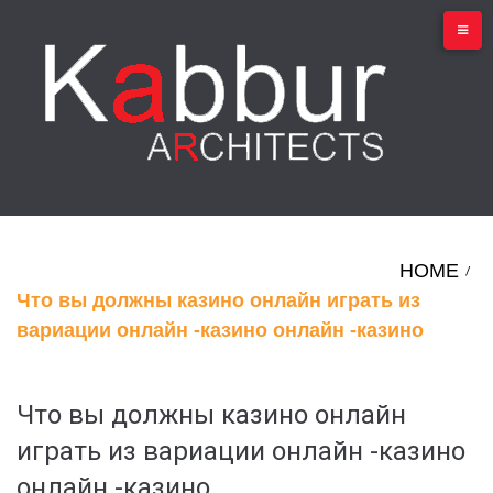
Skip
to
content
HOME
/
Что вы должны казино онлайн играть из
вариации онлайн -казино онлайн -казино
Что вы должны казино онлайн
играть из вариации онлайн -казино
онлайн -казино