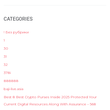
CATEGORIES
! Без рубрики
1
30
31
32
378i
888888
baji-live.asia
Best 8 Best Crypto Purses Inside 2025 Protected Your
Current Digital Resources Along With Assurance – 568