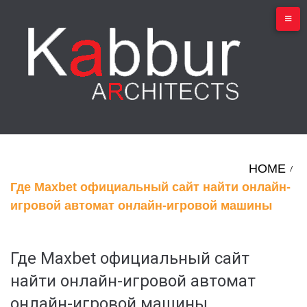
Skip
to
content
HOME
/
Где Maxbet официальный сайт найти онлайн-
игровой автомат онлайн-игровой машины
Где Maxbet официальный сайт
найти онлайн-игровой автомат
онлайн-игровой машины