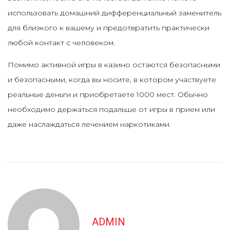
использовать домашний дифференциальный заменитель
для близкого к вашему и предотвратить практически
любой контакт с человеком.
Помимо активной игры в казино остаются безопасными
и безопасными, когда вы носите, в котором участвуете
реальные деньги и приобретаете 1000 мест. Обычно
необходимо держаться подальше от игры в прием или
даже наслаждаться лечением наркотиками.
ADMIN