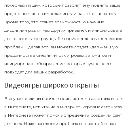
покерных машин, которые позволят ему поднять ваше
представление о символах игры и начнете заплатить.
Кроме того, это станет возможностью научных
дисциплин различных других привычек и инициировать
дополнительные раунды без прикрепленных денежных
проблем. Сделав это, вы можете создать дальнейшую
преданность в онлайн -играх игровых автоматов и
инициировать обнаружение, которые лучше всего
подходят для ваших разработок.
Видеоигры широко открыты
В случае, если вы вообще появляетесь в азартных играх
в Интернете, испытание в интернет -игровых автоматах
в Интернете может помочь определить, создан ли сайт
для всех. Ниже заголовки пробных игр часто бывают