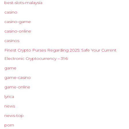
best-slots-malaysia
casino
casino-game
casino-online
casinos
Finest Crypto Purses Regarding 2025: Safe Your Current
Electronic Cryptocurrency – 396
game
game-casino
game-online
lyrica
news
news-top
porn