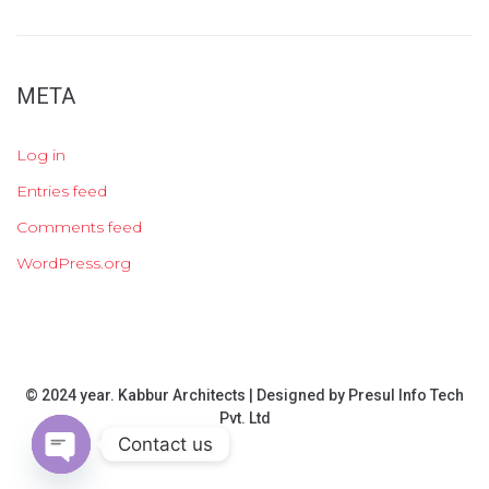
META
Log in
Entries feed
Comments feed
WordPress.org
© 2024 year. Kabbur Architects | Designed by
Presul Info Tech
Pvt. Ltd
Contact us
HOME
ABOUT
SERVICES
OUR
CAREERS
CONTACT
PROJECTS
OPEN CHATY