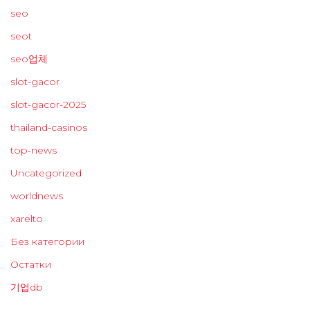
seo
seot
seo업체
slot-gacor
slot-gacor-2025
thailand-casinos
top-news
Uncategorized
worldnews
xarelto
Без категории
Остатки
기업db