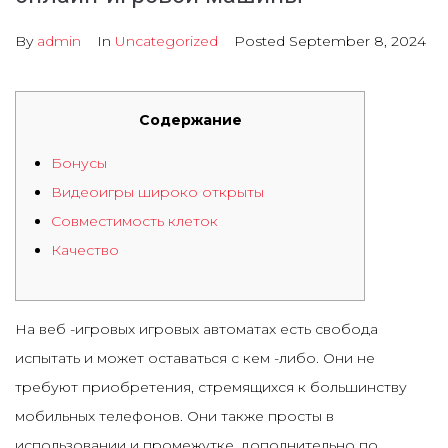
By
admin
In
Uncategorized
Posted
September 8, 2024
Содержание
Бонусы
Видеоигры широко открыты
Совместимость клеток
Качество
На веб -игровых игровых автоматах есть свобода
испытать и может оставаться с кем -либо. Они не
требуют приобретения, стремящихся к большинству
мобильных телефонов. Они также просты в
использовании и промежутке, дополнительно по