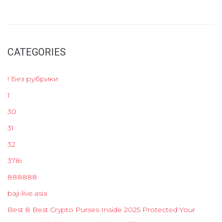
CATEGORIES
! Без рубрики
1
30
31
32
378i
888888
baji-live.asia
Best 8 Best Crypto Purses Inside 2025 Protected Your