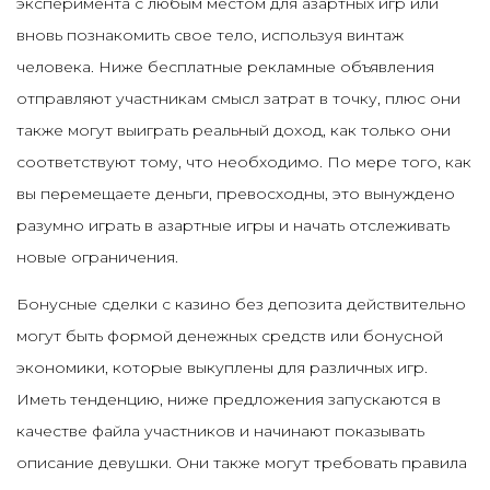
эксперимента с любым местом для азартных игр или
вновь познакомить свое тело, используя винтаж
человека. Ниже бесплатные рекламные объявления
отправляют участникам смысл затрат в точку, плюс они
также могут выиграть реальный доход, как только они
соответствуют тому, что необходимо. По мере того, как
вы перемещаете деньги, превосходны, это вынуждено
разумно играть в азартные игры и начать отслеживать
новые ограничения.
Бонусные сделки с казино без депозита действительно
могут быть формой денежных средств или бонусной
экономики, которые выкуплены для различных игр.
Иметь тенденцию, ниже предложения запускаются в
качестве файла участников и начинают показывать
описание девушки. Они также могут требовать правила