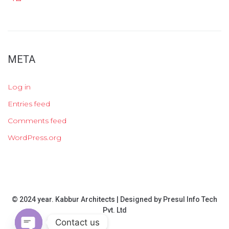
META
Log in
Entries feed
Comments feed
WordPress.org
© 2024 year. Kabbur Architects | Designed by
Presul Info Tech
Pvt. Ltd
Contact us
HOME
ABOUT
SERVICES
OUR
CAREERS
CONTACT