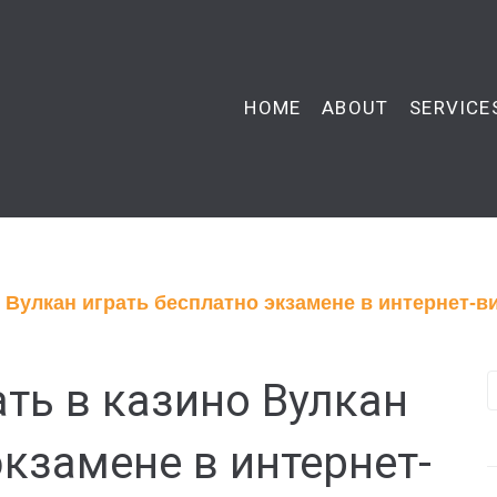
HOME
ABOUT
SERVICE
о Вулкан играть бесплатно экзамене в интернет-
ть в казино Вулкан
S
f
экзамене в интернет-