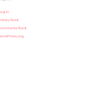
og in
ntries feed
omments feed
ordPress.org