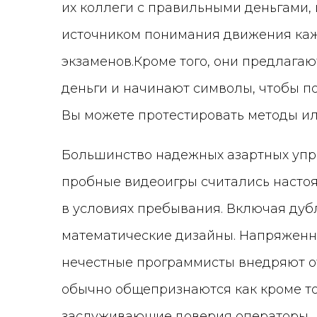
их коллеги с правильными деньгами,
источником понимания движения каж
экзаменов.Кроме того, они предлага
деньги и начинают символы, чтобы пом
Вы можете протестировать методы ил
Большинство надежных азартных упр
пробные видеоигры считались настоящ
в условиях пребывания. Включая дуб
математические дизайны. Напряженнос
нечестные программисты внедряют о
обычно общепризнаются как кроме то
заслуживающие доверия операторы.