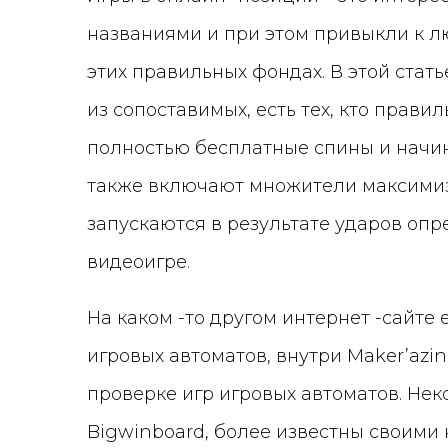
названиями и при этом привыкли к л
этих правильных фондах. В этой стат
из сопоставимых, есть тех, кто прави
полностью бесплатные спины и начи
также включают множители максими
запускаются в результате ударов опр
видеоигре.
На каком -то другом интернет -сайте
игровых автоматов, внутри Maker’azi
проверке игр игровых автоматов. Неко
Bigwinboard, более известны своими