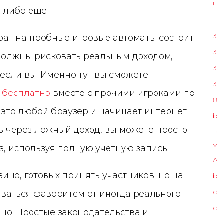
!
-либо еще.
1
3
рат на пробные игровые автоматы состоит
3
, должны рисковать реальным доходом,
3
если вы. Именно тут вы сможете
3
ь бесплатно
вместе с прочими игроками по
, это любой браузер и начинает интернет
b
 через ложный доход, вы можете просто
B
Y
з, используя полную учетную запись.
A
ино, готовых принять участников, но на
b
c
аваться фаворитом от иногда реального
c
но. Простые законодательства и