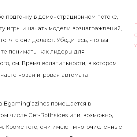
L
бо подгонку в демонстрационном потоке,
E
у игры и начать модели вознаграждений,
C
о, что они делают. Убедитесь, что вы
W
те понимать, как лидеры для
ого, см. Время волатильности, в котором
часто новая игровая автомата
в Bgaming’azines помещается в
ом числе Get-Bothsides или, возможно,
м. Кроме того, они имеют многочисленные