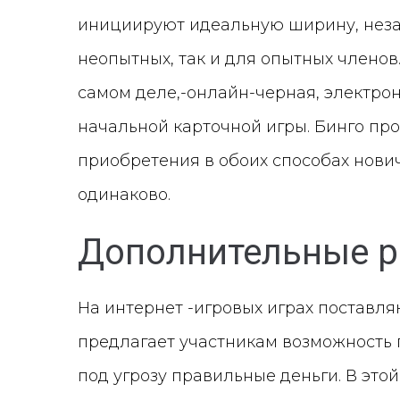
инициируют идеальную ширину, незав
неопытных, так и для опытных членов
самом деле,-онлайн-черная, электр
начальной карточной игры. Бинго пр
приобретения в обоих способах нович
одинаково.
Дополнительные 
На интернет -игровых играх поставля
предлагает участникам возможность 
под угрозу правильные деньги. В этой