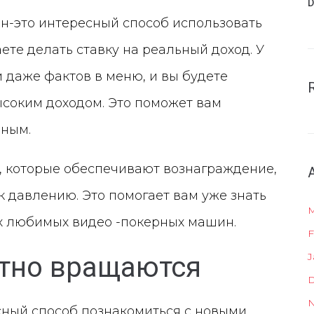
D
н-это интересный способ использовать
ете делать ставку на реальный доход. У
 даже фактов в меню, и вы будете
ысоким доходом. Это поможет вам
чным.
р, которые обеспечивают вознаграждение,
 к давлению.
Это помогает вам уже знать
M
х любимых видео -покерных машин.
F
J
тно вращаются
D
N
есный способ познакомиться с новыми