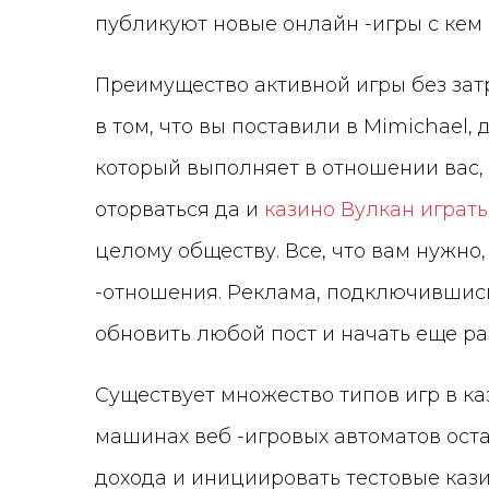
публикуют новые онлайн -игры с кем 
Преимущество активной игры без зат
в том, что вы поставили в Mimichael
который выполняет в отношении вас, 
оторваться да и
казино Вулкан играт
целому обществу. Все, что вам нужно
-отношения. Реклама, подключившись
обновить любой пост и начать еще ра
Существует множество типов игр в каз
машинах веб -игровых автоматов ост
дохода и инициировать тестовые кази