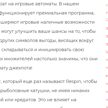
трат на игровые автоматы. В нашем
c
функционирует премиальная программа,
F
C
расширяют игровые наличные возможности
 могут улучшить ваши шансы на то, чтобы
g
других символов выгоды, висящих вокруг.
g
 складываться и инициировать свою
l
их множителей настолько значимы, что они
лату джекпота!
n
p
 который еще раз называют Respin, чтобы
s
 рыболовные катушки, не имея никаких
s
 или кредитов. Это не влияет на
s