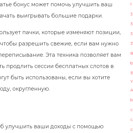
татье бонус может помочь улучшить ваш
1
3
начать выигрывать большие подарки.
3
ользует пачки, которые изменяют позиции,
3
чтобы разрешить свежие, если вам нужно
3
 переписывание. Эта техника позволяет вам
b
ть продлить сессии бесплатных слотов в
B
гут быть использованы, если вы хотите
Y
ду, округленную.
A
b
c
c
об улучшить ваши доходы с помощью
c