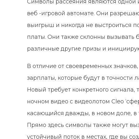
Символы рассеяния являются одной и
веб -игровой автомате. Они разрешаю
выигрыш и никогда не выстроиться п
платы. Они также склонны вызывать 
различные другие призы и иницииру
В отличие от своевременных значков
зарплаты, которые будут в точности 
Новый требует конкретного сигнала, 
ночном видео с видеолотом Cleo ‘сфер
касающийся дважды, в новом доле, в 
Прямо здесь символы также могут вы
устойчивый поток в местах, где вы с