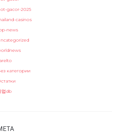
lot-gacor-2025
hailand-casinos
op-news
ncategorized
orldnews
arelto
ез категории
статки
기업db
META