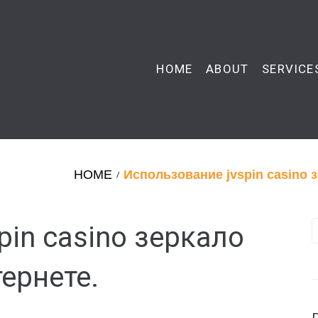
HOME
ABOUT
SERVICE
HOME
Использование jvspin casino 
/
pin casino зеркало
S
f
ернете.