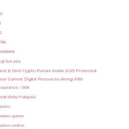
0
1
2
78i
888888
aji-live.asia
est 8 Best Crypto Purses Inside 2025 Protected
our Current Digital Resources Along With
ssurance – 568
est-slots-malaysia
asino
asino-game
asino-online