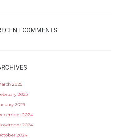
RECENT COMMENTS
ARCHIVES
arch 2025
ebruary 2025
anuary 2025
ecember 2024
ovember 2024
ctober 2024