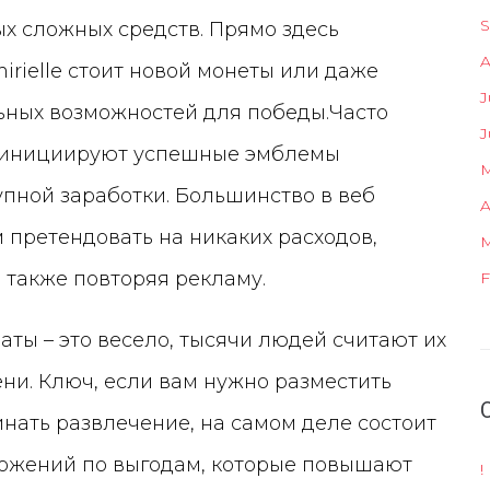
S
ых сложных средств. Прямо здесь
A
rielle стоит новой монеты или даже
J
ьных возможностей для победы.Часто
J
 инициируют успешные эмблемы
M
пной заработки. Большинство в веб
A
 претендовать на никаких расходов,
M
а также повторяя рекламу.
F
ты – это весело, тысячи людей считают их
ни. Ключ, если вам нужно разместить
инать развлечение, на самом деле состоит
ложений по выгодам, которые повышают
!