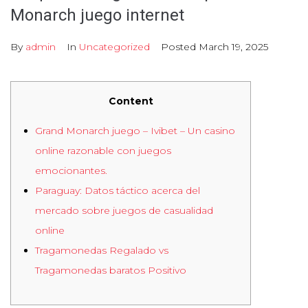
Monarch juego internet
By
admin
In
Uncategorized
Posted
March 19, 2025
Content
Grand Monarch juego – Ivibet – Un casino
online razonable con juegos
emocionantes.
Paraguay: Datos táctico acerca del
mercado sobre juegos de casualidad
online
Tragamonedas Regalado vs
Tragamonedas baratos Positivo