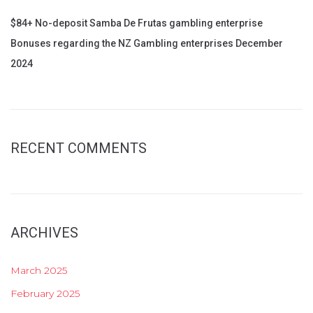
$84+ No-deposit Samba De Frutas gambling enterprise
Bonuses regarding the NZ Gambling enterprises December
2024
RECENT COMMENTS
ARCHIVES
March 2025
February 2025