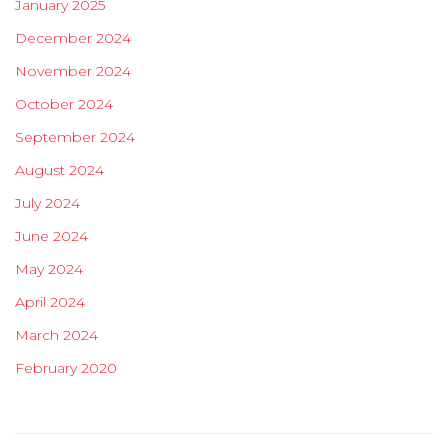
January 2025
December 2024
November 2024
October 2024
September 2024
August 2024
July 2024
June 2024
May 2024
April 2024
March 2024
February 2020