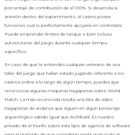
porcentaje de contribución de el 100%. Si desarrolla la
anexión dentro del esparcimiento, el casino posee
funciones cual lo perfectamente apoyaría en controlarla.
Puede emprender límites de tanque o bien incluso
autoexcluirse del juego durante cualquier tiempo
específico.
En caso de que te entiendes cualquier veterano de una
taller del juego que hallan estado jugando referente a los
casinos online a lo largo de algún tiempo, puedes que
reconozcas algunas máquinas tragaperras sobre World
Match. La más reconocida resulta una lista de video
tragaperras de andanza que siguen en algún personaje
arqueológico sabido igual que Archibald. Es nuestro
privado de el triunfo sobre este tipo de agencia de software
serí­a el realizado de que consideran existir «país todo el