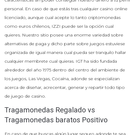
características sin poder conseguir nuestro dinero a tu perfil
personal. En caso de que estás tras cualquier casino online
licenciado, aunque cual acepte lo tanto criptomonedas
como euros chilenos, IZZI puede ser la opción cual
quieres. Nuestro sitio posee una enorme variedad sobre
alternativas de paga y dicho parte sobre juegos estuviese
organizada de igual manera cual pueda ser tranquilo hallar
cualquier membrete cual quieras. IGT ha sido fundada
alrededor del año 1975 dentro del centro del ambiente de
los juegos, Las Vegas, Cocaína, adonde se especializan
acerca de diseñar, acrecentar, generar y repartir todo tipo
de juego de casino.
Tragamonedas Regalado vs
Tragamonedas baratos Positivo
En caso de que buscas algún lugar seguro adonde te sea