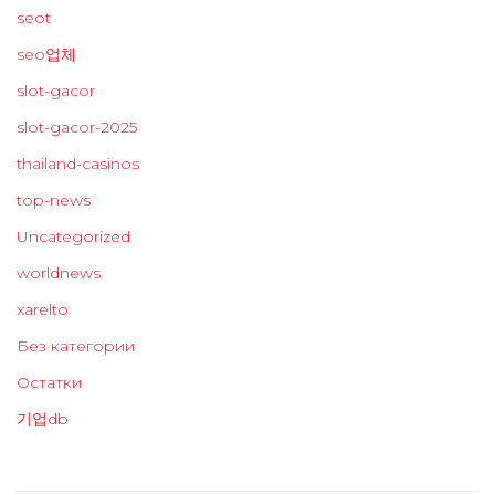
seot
seo업체
slot-gacor
slot-gacor-2025
thailand-casinos
top-news
Uncategorized
worldnews
xarelto
Без категории
Остатки
기업db