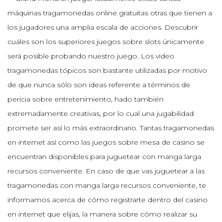
máquinas tragamonedas online gratuitas otras que tienen a
los jugadores una amplia escala de acciones. Descubrir
cuáles son los superiores juegos sobre slots únicamente
será posible probando nuestro juego. Los video
tragamonedas tópicos son bastante utilizadas por motivo
de que nunca sólo son ideas referente a términos de
pericia sobre entretenimiento, hado también
extremadamente creativas, por lo cual una jugabilidad
promete ser así­ lo más extraordinario. Tantas tragamonedas
en internet así­ como las juegos sobre mesa de casino se
encuentran disponibles para juguetear con manga larga
recursos conveniente. En caso de que vas juguetear a las
tragamonedas con manga larga recursos conveniente, te
informamos acerca de cómo registrarte dentro del casino
en internet que elijas, la manera sobre cómo realizar su