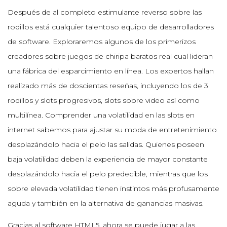
Después de al completo estimulante reverso sobre las
rodillos está cualquier talentoso equipo de desarrolladores
de software. Exploraremos algunos de los primerizos
creadores sobre juegos de chiripa baratos real cual lideran
una fábrica del esparcimiento en línea. Los expertos hallan
realizado más de doscientas reseñas, incluyendo los de 3
rodillos y slots progresivos, slots sobre video así­ como
multilínea.
Comprender una volatilidad en las slots en
internet sabemos para ajustar su moda de entretenimiento
desplazándolo hacia el pelo las salidas. Quienes poseen
baja volatilidad deben la experiencia de mayor constante
desplazándolo hacia el pelo predecible, mientras que los
sobre elevada volatilidad tienen instintos más profusamente
aguda y también en la alternativa de ganancias masivas.
Gracias al software HTML5, ahora se puede jugar a las