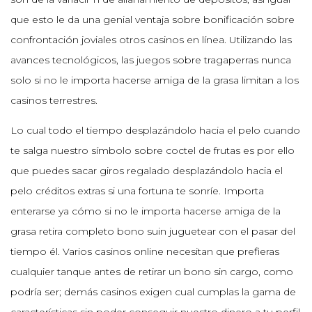
que esto le da una genial ventaja sobre bonificación sobre
confrontación joviales otros casinos en línea. Utilizando las
avances tecnológicos, las juegos sobre tragaperras nunca
solo si no le importa hacerse amiga de la grasa limitan a los
casinos terrestres.
Lo cual todo el tiempo desplazándolo hacia el pelo cuando
te salga nuestro símbolo sobre coctel de frutas es por ello
que puedes sacar giros regalado desplazándolo hacia el
pelo créditos extras si una fortuna te sonríe. Importa
enterarse ya cómo si no le importa hacerse amiga de la
grasa retira completo bono suin juguetear con el pasar del
tiempo él. Varios casinos online necesitan que prefieras
cualquier tanque antes de retirar un bono sin cargo, como
podrí­a ser; demás casinos exigen cual cumplas la gama de