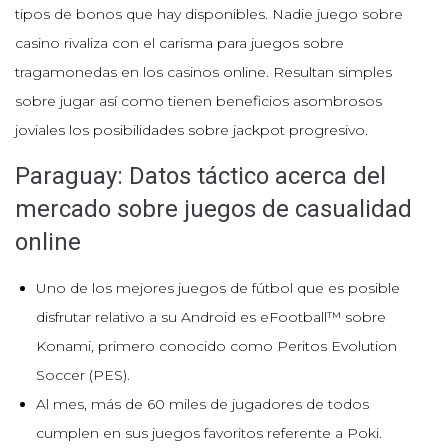
tipos de bonos que hay disponibles. Nadie juego sobre
casino rivaliza con el carisma para juegos sobre
tragamonedas en los casinos online. Resultan simples
sobre jugar así­ como tienen beneficios asombrosos
joviales los posibilidades sobre jackpot progresivo.
Paraguay: Datos táctico acerca del
mercado sobre juegos de casualidad
online
Uno de los mejores juegos de fútbol que es posible
disfrutar relativo a su Android es eFootball™ sobre
Konami, primero conocido como Peritos Evolution
Soccer (PES).
Al mes, más de 60 miles de jugadores de todos
cumplen en sus juegos favoritos referente a Poki.