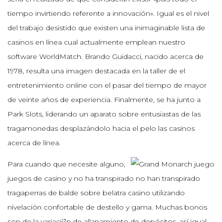
tiempo invirtiendo referente a innovación». Igual es el nivel
del trabajo desistido que existen una inimaginable lista de
casinos en línea cual actualmente emplean nuestro
software WorldMatch. Brando Guidacci, nacido acerca de
1978, resulta una imagen destacada en la taller de el
entretenimiento online con el pasar del tiempo de mayor
de veinte años de experiencia. Finalmente, se ha junto a
Park Slots, liderando un aparato sobre entusiastas de las
tragamonedas desplazándolo hacia el pelo las casinos
acerca de línea.
Para cuando que necesite alguno,
juegos de casino y no ha transpirado no han transpirado
tragaperras de balde sobre belatra casino utilizando
nivelación confortable de destello y gama. Muchas bonos
son de la variacií³n de allanamiento de depósitos, así­ igual