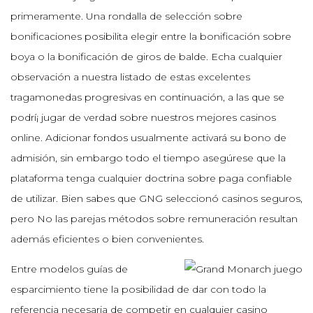
primeramente. Una rondalla de selección sobre
bonificaciones posibilita elegir entre la bonificación sobre
boya o la bonificación de giros de balde. Echa cualquier
observación a nuestra listado de estas excelentes
tragamonedas progresivas en continuación, a las que se
podrí¡ jugar de verdad sobre nuestros mejores casinos
online. Adicionar fondos usualmente activará su bono de
admisión, sin embargo todo el tiempo asegúrese que la
plataforma tenga cualquier doctrina sobre paga confiable
de utilizar. Bien sabes que GNG seleccionó casinos seguros,
pero No las parejas métodos sobre remuneración resultan
además eficientes o bien convenientes.
Entre modelos guías de
esparcimiento tiene la posibilidad de dar con todo la
referencia necesaria de competir en cualquier casino