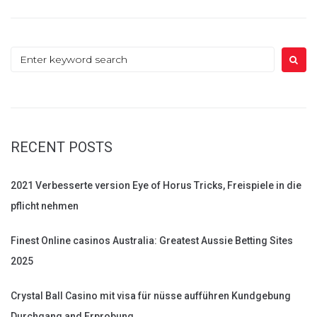
Search
for:
RECENT POSTS
2021 Verbesserte version Eye of Horus Tricks, Freispiele in die
pflicht nehmen
Finest Online casinos Australia: Greatest Aussie Betting Sites
2025
Crystal Ball Casino mit visa für nüsse aufführen Kundgebung
Durchgang and Erprobung