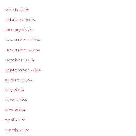
March 2025
February 2025
January 2025
December 2024
November 2024
October 2024
September 2024
August 2024
July 2024
June 2024
May 2024
April 2024
March 2024