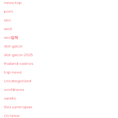
news-top
porn
seo
seot
seo업체
slot-gacor
slot-gacor-2025
thailand-casinos
top-news
Uncategorized
worldnews
xarelto
Без категории
Остатки