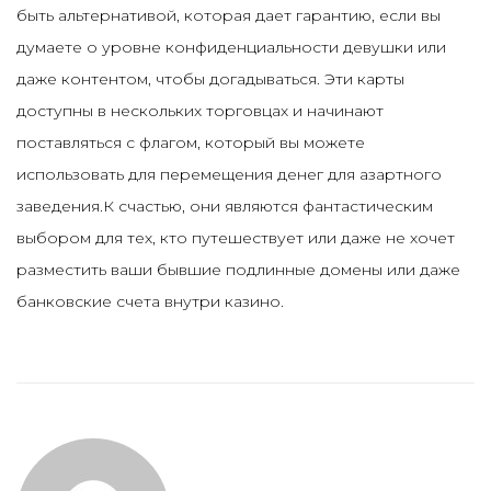
быть альтернативой, которая дает гарантию, если вы
думаете о уровне конфиденциальности девушки или
даже контентом, чтобы догадываться. Эти карты
доступны в нескольких торговцах и начинают
поставляться с флагом, который вы можете
использовать для перемещения денег для азартного
заведения.К счастью, они являются фантастическим
выбором для тех, кто путешествует или даже не хочет
разместить ваши бывшие подлинные домены или даже
банковские счета внутри казино.