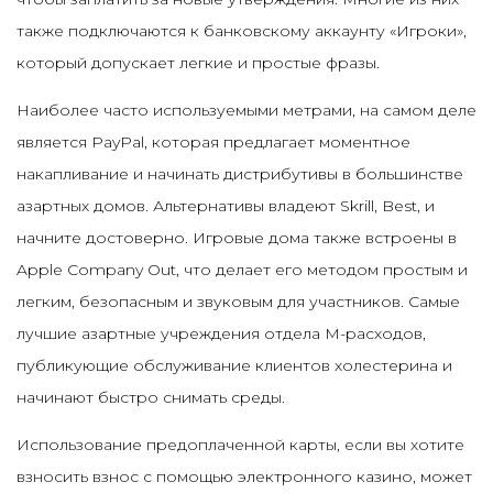
также подключаются к банковскому аккаунту «Игроки»,
который допускает легкие и простые фразы.
Наиболее часто используемыми метрами, на самом деле
является PayPal, которая предлагает моментное
накапливание и начинать дистрибутивы в большинстве
азартных домов. Альтернативы владеют Skrill, Best, и
начните достоверно. Игровые дома также встроены в
Apple Company Out, что делает его методом простым и
легким, безопасным и звуковым для участников. Самые
лучшие азартные учреждения отдела М-расходов,
публикующие обслуживание клиентов холестерина и
начинают быстро снимать среды.
Использование предоплаченной карты, если вы хотите
взносить взнос с помощью электронного казино, может