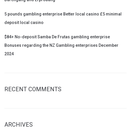
5 pounds gambling enterprise Better local casino £5 minimal
deposit local casino
$84+ No-deposit Samba De Frutas gambling enterprise
Bonuses regarding the NZ Gambling enterprises December
2024
RECENT COMMENTS
ARCHIVES