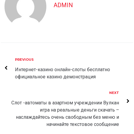
ADMIN
Post
Previous
PREVIOUS
navigation
Интернет-казино онлайн-слоты бесплатно
официальное казино демонстрация
Next
NEXT
Слот -автоматы в азартном учреждении Вулкан
игра на реальные деньги скачать –
наслаждайтесь очень свободным без меню и
начинайте текстовое сообщение