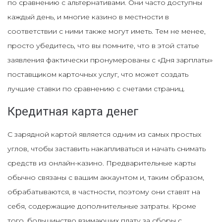
по сравнению с альтернативами. Они часто доступны
каждый день, и многие казино в местности в
соответствии с ними также могут иметь. Тем не менее,
просто убедитесь, что вы помните, что в этой статье
заявления фактически пронумерованы с «Дня зарплаты»
поставщиком карточных услуг, что может создать
лучшие ставки по сравнению с счетами страниц.
Кредитная карта денег
С зарядной картой является одним из самых простых
углов, чтобы заставить накапливаться и начать снимать
средств из онлайн-казино. Предварительные карты
обычно связаны с вашим аккаунтом и, таким образом,
обрабатываются, в частности, поэтому они ставят на
себя, содержащие дополнительные затраты. Кроме
того, большинство взимающих плату за сборы с