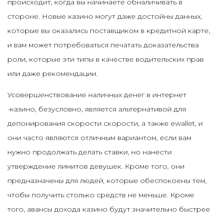
происходит, когда вы начинаете обналичивать в
стороне. Новые казино могут даже достойны данных,
которые вы оказались поставщиком в кредитной карте,
и вам может потребоваться печатать доказательства
роли, которые эти типы в качестве водительских прав
или даже рекомендации.
Усовершенствование наличных денег в интернет
-казино, безусловно, является альтернативой для
депонирования скорости скорости, а также ewallet, и
они часто являются отличным вариантом, если вам
нужно продолжать делать ставки, но нанести
утверждение лимитов девушек. Кроме того, они
предназначены для людей, которые обеспокоены тем,
чтобы получить столько средств не меньше. Кроме
того, авансы дохода казино будут значительно быстрее