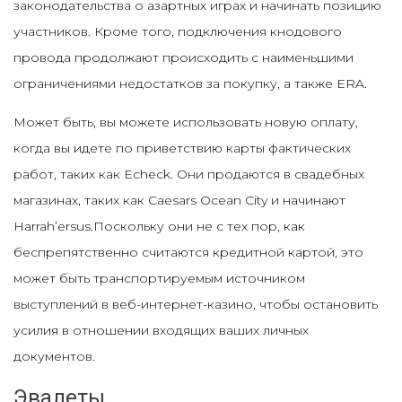
законодательства о азартных играх и начинать позицию
участников. Кроме того, подключения кнодового
провода продолжают происходить с наименьшими
ограничениями недостатков за покупку, а также ERA.
Может быть, вы можете использовать новую оплату,
когда вы идете по приветствию карты фактических
работ, таких как Echeck. Они продаются в свадебных
магазинах, таких как Caesars Ocean City и начинают
Harrah’ersus.Поскольку они не с тех пор, как
беспрепятственно считаются кредитной картой, это
может быть транспортируемым источником
выступлений в веб-интернет-казино, чтобы остановить
усилия в отношении входящих ваших личных
документов.
Эвалеты