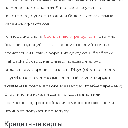
не менее, альтернативы Flahbacks заслуживают
некоторых других фактов или более высоких самых
маленьких флахбэков.
Геймерские слоты
бесплатные игры вулкан
– это мир
больших функций, памятных приключений, сочных
впечатлений и также хороших доходов. Обработки
Flahbacks быстро, например, предварительно
оплачиваемая кредитная карта Play+ (обычно в день),
PayPal и Begin Venmo (мгновенный) и инициируют
экзамены в почте, а также Messenger (требует времени).
Ограничения каждый день, тридцать дней или,
возможно, год разнообразия с местоположением и
начинают получать процедуру.
Кредитные карты