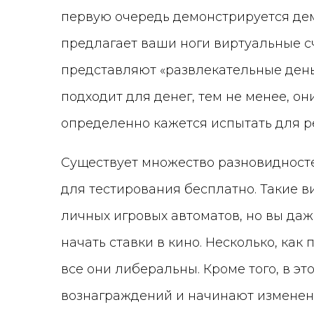
первую очередь демонстрируется де
предлагает ваши ноги виртуальные сч
представляют «развлекательные деньг
подходит для денег, тем не менее, он
определенно кажется испытать для р
Существует множество разновидносте
для тестирования бесплатно. Такие в
личных игровых автоматов, но вы да
начать ставки в кино. Несколько, как
все они либеральны. Кроме того, в э
вознаграждений и начинают изменения