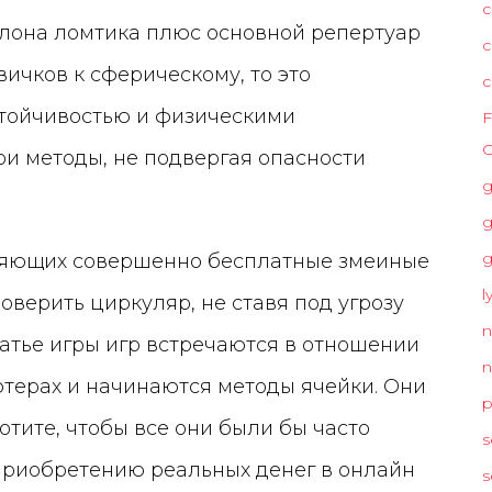
c
улона ломтика плюс основной репертуар
c
вичков к сферическому, то это
c
стойчивостью и физическими
F
C
и методы, не подвергая опасности
g
g
вляющих совершенно бесплатные змеиные
l
оверить циркуляр, не ставя под угрозу
татье игры игр встречаются в отношении
n
терах и начинаются методы ячейки. Они
p
хотите, чтобы все они были бы часто
s
 приобретению реальных денег в онлайн
s