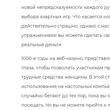
новой непредсказуемости каждого р
выбора азартных игр. Что касается но
действительно страшно, однако с на
упражнениями вы можете сделать сво
реальные деньги.
1000-е годы на веб-казино, предста
глаза, чтобы позволить участникам пр
трудные средства женщины. В этой с
использования на настольных компью
случайно бегают до тех пор, пока вы 
посещать. Но вы не можете прийти к