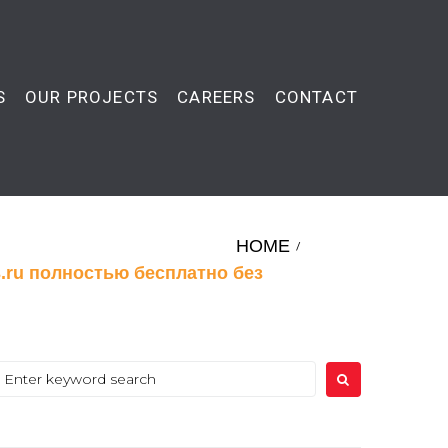
S
OUR PROJECTS
CAREERS
CONTACT
HOME
/
3.ru полностью бесплатно без
earch
or: