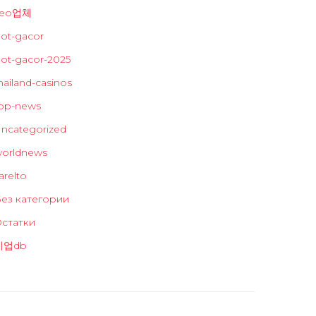
seo업체
lot-gacor
lot-gacor-2025
hailand-casinos
op-news
ncategorized
orldnews
arelto
ез категории
статки
기업db