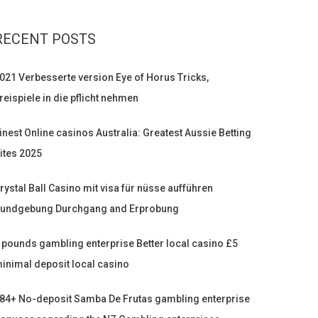
RECENT POSTS
021 Verbesserte version Eye of Horus Tricks,
reispiele in die pflicht nehmen
inest Online casinos Australia: Greatest Aussie Betting
ites 2025
rystal Ball Casino mit visa für nüsse aufführen
undgebung Durchgang and Erprobung
 pounds gambling enterprise Better local casino £5
inimal deposit local casino
84+ No-deposit Samba De Frutas gambling enterprise