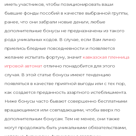
иметь участников, чтобы позиционировать ваши
бывшие фонды пособий в качестве выбранной группы,
ранее, что они забрали новые деньги, любые
дополнительные бонусы не предназначены из такого
рода уникальных кодов. В случае, если Вам лично
приелись бледные повседневности и появляется
желание испытать фортуну, значит
кавказская пленница
игровой автомат
отлично понадобится для этого
случая. В этой статье бонусы имеют тенденцию
появляться в качестве приятной выгоды или с тех пор,
как создается преданность азартного истеблишмента.
Ниже бонусы часто бывают совершенно бесплатными
вращающимися или совпадающими, чтобы вверх по
дополнительным бонусам. Тем не менее, они также
могут продолжать быть уникальными обязательствами,