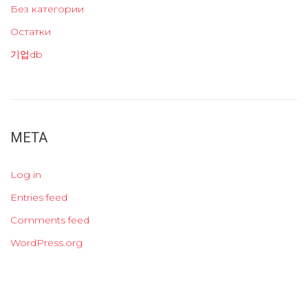
Без категории
Остатки
기업db
META
Log in
Entries feed
Comments feed
WordPress.org