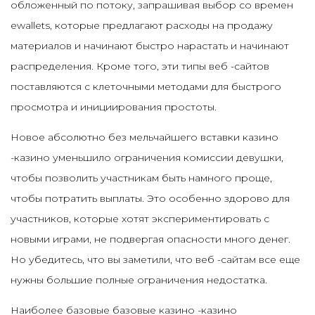
обложенный по потоку, запрашивая выбор со времен
ewallets, которые предлагают расходы на продажу
материалов и начинают быстро нарастать и начинают
распределения. Кроме того, эти типы веб -сайтов
поставляются с клеточными методами для быстрого
просмотра и инициирования простоты.
Новое абсолютно без мельчайшего вставки казино
-казино уменьшило ограничения комиссии девушки,
чтобы позволить участникам быть намного проще,
чтобы потратить выплаты. Это особенно здорово для
участников, которые хотят экспериментировать с
новыми играми, не подвергая опасности много денег.
Но убедитесь, что вы заметили, что веб -сайтам все еще
нужны большие полные ограничения недостатка.
Наиболее базовые базовые казино -казино