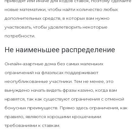
приводят или иначе для кодов ставок, поэтому сделайте
новые математики, чтобы найти количество любых
дополнительных средств, в которых вам нужно
участвовать, чтобы удовлетворить некоторые
потребности.
Не наименьшее распределение
Онлайн-азартные дома без самых маленьких
ограничений на флаэльсах поддерживают
неопубликованные участники. Тем не менее, это
вынуждено начать видеть фразы казино, когда вам
нравятся, так как существуют ограничения с отменой
бонусных преимуществ. Прямо здесь ограничения, как
правило, являются хорошими крошечными
требованиями к ставкам.