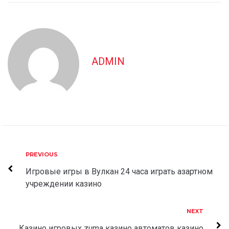
ADMIN
Post
Previous
PREVIOUS
navigation
Игровые игры в Вулкан 24 часа играть азартном
учреждении казино
Next
NEXT
Казино игровых zuma казино автоматов казино