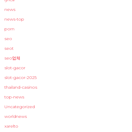
news
news-top
porn
seo
seot
seo업체
slot-gacor
slot-gacor-2025
thailand-casinos
top-news
Uncategorized
worldnews
xarelto