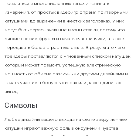
появляться в многочисленных типах и начинать
измерения, от простых видеоигр с тремя притворными
катушками до выражений в жестких заголовках. У них
могут быть первоначальные иконы ставки, потому что
мягкие свежие фрукты и начать счастливчики, а также
передавать более страстные стили. В результате чего
трейдеры поставляются с мгновенным списком катушек,
который может повысить успешную электрическую
мощность от обмена различными другими дизайнами и
начать участие в бонусных играх или даже единицах
выгод.
Символы
Любые дизайны вашего выхода на слоте закругленные
катушки играют важную роль в окружении чувства