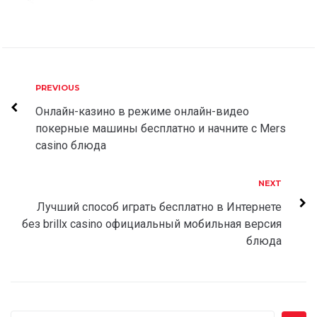
Post
Previous
PREVIOUS
navigation
Онлайн-казино в режиме онлайн-видео
покерные машины бесплатно и начните с Mers
casino блюда
Next
NEXT
Лучший способ играть бесплатно в Интернете
без brillx casino официальный мобильная версия
блюда