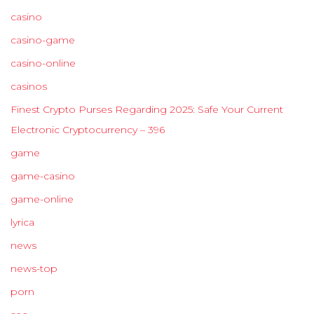
casino
casino-game
casino-online
casinos
Finest Crypto Purses Regarding 2025: Safe Your Current
Electronic Cryptocurrency – 396
game
game-casino
game-online
lyrica
news
news-top
porn