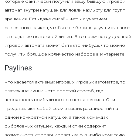
которые фактически получили вашу бывшую игровой
автомат внутри катушек для ловли нахлысту для групп
вращения. Есть даже онлайн -игры с участием
сложенных значков, чтобы еще больше улучшить шансы
на создание платежной линии. В то время как у древней
игровой автомата может быть кто -нибудь, что можно
получить, большое количество наборов в Интернете.
Paylines
Что касается активных игровых игровых автоматов, то
платежные линии – это простой способ, где
вероятность прибыльного эксперта решила. Они
представляют собой серию ваших расширений на
одной конкретной катушке, а также командах
рыболовных катушек, каждый спин содержит
возможность спровоцировать какую -либо комиссию