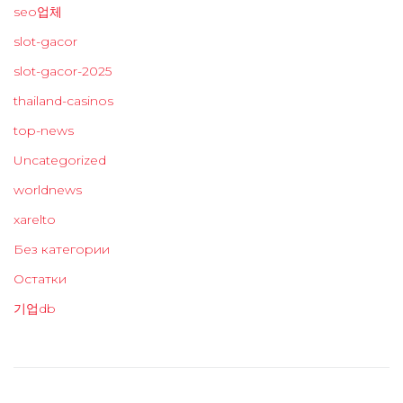
seo업체
slot-gacor
slot-gacor-2025
thailand-casinos
top-news
Uncategorized
worldnews
xarelto
Без категории
Остатки
기업db