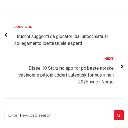
Post
Previous
PREVIOUS
navigation
I trucchi suggeriti da giocatori dai un’occhiata al
collegamento ipertestuale esperti
Next
NEXT
Disse 10 Starzino app for pc beste norske
casinoene på joik addert autentisk formue inne i
2025 inne i Norge
Search
for: