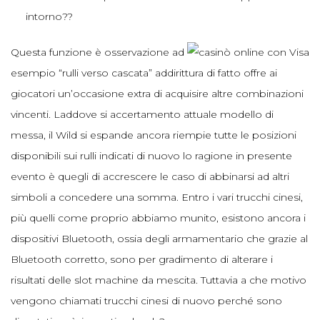
intorno??
Questa funzione è osservazione ad
esempio “rulli verso cascata” addirittura di fatto offre ai
giocatori un’occasione extra di acquisire altre combinazioni
vincenti. Laddove si accertamento attuale modello di
messa, il Wild si espande ancora riempie tutte le posizioni
disponibili sui rulli indicati di nuovo lo ragione in presente
evento è quegli di accrescere le caso di abbinarsi ad altri
simboli a concedere una somma. Entro i vari trucchi cinesi,
più quelli come proprio abbiamo munito, esistono ancora i
dispositivi Bluetooth, ossia degli armamentario che grazie al
Bluetooth corretto, sono per gradimento di alterare i
risultati delle slot machine da mescita. Tuttavia a che motivo
vengono chiamati trucchi cinesi di nuovo perché sono