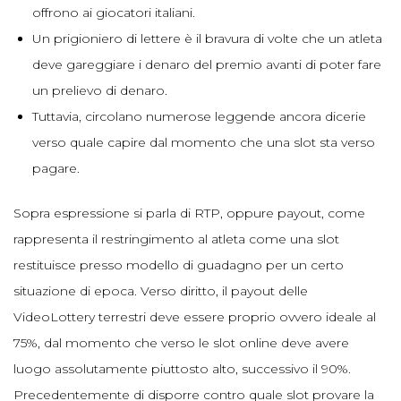
offrono ai giocatori italiani.
Un prigioniero di lettere è il bravura di volte che un atleta
deve gareggiare i denaro del premio avanti di poter fare
un prelievo di denaro.
Tuttavia, circolano numerose leggende ancora dicerie
verso quale capire dal momento che una slot sta verso
pagare.
Sopra espressione si parla di RTP, oppure payout, come
rappresenta il restringimento al atleta come una slot
restituisce presso modello di guadagno per un certo
situazione di epoca. Verso diritto, il payout delle
VideoLottery terrestri deve essere proprio ovvero ideale al
75%, dal momento che verso le slot online deve avere
luogo assolutamente piuttosto alto, successivo il 90%.
Precedentemente di disporre contro quale slot provare la