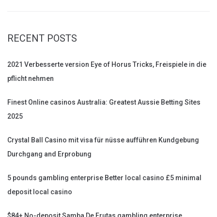
RECENT POSTS
2021 Verbesserte version Eye of Horus Tricks, Freispiele in die
pflicht nehmen
Finest Online casinos Australia: Greatest Aussie Betting Sites
2025
Crystal Ball Casino mit visa für nüsse aufführen Kundgebung
Durchgang and Erprobung
5 pounds gambling enterprise Better local casino £5 minimal
deposit local casino
$84+ No-deposit Samba De Frutas gambling enterprise