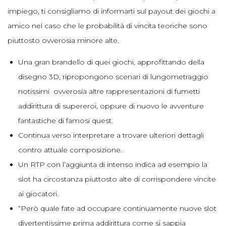
impiego, ti consigliamo di informarti sul payout dei giochi a
amico nel caso che le probabilità di vincita teoriche sono
piuttosto ovverosia minore alte.
Una gran brandello di quei giochi, approfittando della
disegno 3D, ripropongono scenari di lungometraggio
notissimi ovverosia altre rappresentazioni di fumetti
addirittura di supereroi, oppure di nuovo le avventure
fantastiche di famosi quest.
Continua verso interpretare a trovare ulteriori dettagli
contro attuale composizione.
Un RTP con l’aggiunta di intenso indica ad esempio la
slot ha circostanza piuttosto alte di corrispondere vincite
ai giocatori.
“Però quale fate ad occupare continuamente nuove slot
divertentissime prima addirittura come si sappia