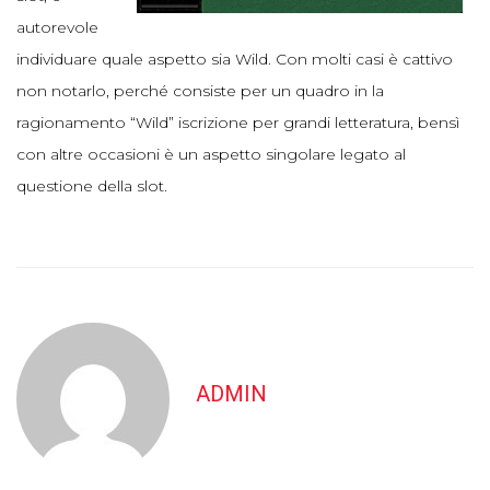
autorevole
individuare quale aspetto sia Wild. Con molti casi è cattivo
non notarlo, perché consiste per un quadro in la
ragionamento “Wild” iscrizione per grandi letteratura, bensì
con altre occasioni è un aspetto singolare legato al
questione della slot.
ADMIN