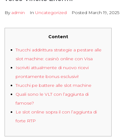
By
admin
In
Uncategorized
Posted
March 19, 2025
Content
Trucchi addirittura strategie a pestare alle
slot machine: casinò online con Visa
Iscriviti attualmente di nuovo ricevi
prontamente bonus esclusivi!
Trucchi pe battere alle slot machine
Quali sono le VLT con l’aggiunta di
famose?
Le slot online sopra il con l’aggiunta di
forte RTP