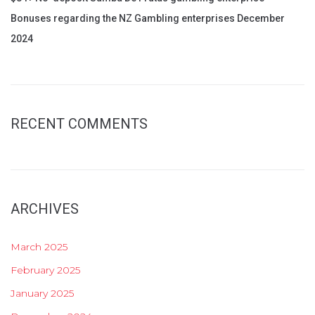
Bonuses regarding the NZ Gambling enterprises December
2024
RECENT COMMENTS
ARCHIVES
March 2025
February 2025
January 2025