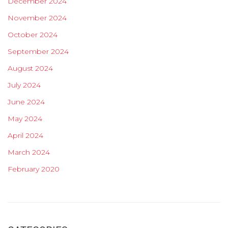
December 2024
November 2024
October 2024
September 2024
August 2024
July 2024
June 2024
May 2024
April 2024
March 2024
February 2020