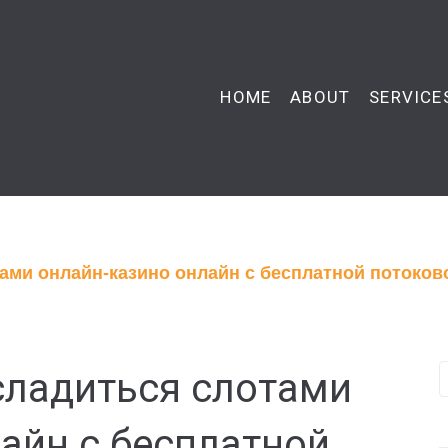
HOME
ABOUT
SERVICE
ми онлайн-казино онлайн с бесплатной потоково
сладиться слотами
S
f
айн с бесплатной