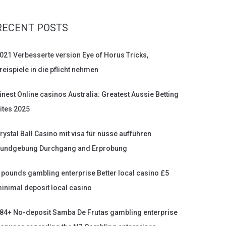
RECENT POSTS
021 Verbesserte version Eye of Horus Tricks,
reispiele in die pflicht nehmen
inest Online casinos Australia: Greatest Aussie Betting
ites 2025
rystal Ball Casino mit visa für nüsse aufführen
undgebung Durchgang and Erprobung
 pounds gambling enterprise Better local casino £5
inimal deposit local casino
84+ No-deposit Samba De Frutas gambling enterprise