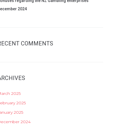
onuses regarding the NZ Gambling enterprises
ecember 2024
RECENT COMMENTS
ARCHIVES
arch 2025
ebruary 2025
anuary 2025
ecember 2024