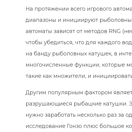
На протяжении всего игрового автом
диапазоны и инициируют рыболовные
автоматы зависят от методов RNG (не
чтобы убедиться, что для каждого в
на банду рыболовных катушек, в инте
многочисленные функции, которые мо
такие как множители, и инициироват
Другим популярным фактором являетс
разрушающиеся рыбацкие катушки. Эт
нужно заработать несколько раз за од
исследование Гонзо плюс большое ко