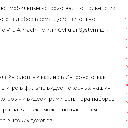
ают мобильные устройства, что привело их
!
сте, в любое время. Действительно
1
3
то Pro A Machine или Cellular System для
3
3
3
b
лайн-слотами казино в Интернете, как
B
в игре в фильме видео покерных машин.
Y
екоторыми видеоиграми есть пара наборов
A
грыша. A также может похвастаться
b
е высоких доходов.
c