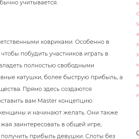
обычно учитывается.
N
O
S
A
етственными ковриками. Особенно в
J
 чтобы побудить участников играть в
J
ут владеть полностью свободными
M
A
вные катушки, более быструю прибыль, а
M
ества. Прямо здесь создаются
F
оставить вам Master концепцию
женщины и начинают желать. Они также
жая заинтересовать в общей игре,
 получить прибыль девушки. Слоты без