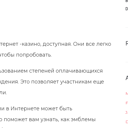
B
D
ернет -казино, доступная. Они все легко
чтобы попробовать.
ользованием степеней оплачивающихся
дения. Это позволяет участникам еще
ли.
M
F
и в Интернете может быть
J
о поможет вам узнать, как эмблемы
D