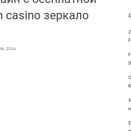
m casino зеркало
2
F
8, 2024
F
S
C
K
5
m
$