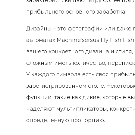
характеристики дают игру более при
прибыльного основного заработка.
Дизайны – это фотографии или даже 
автоматах Machine’sersus Fly Fish Fis
вашего конкретного дизайна и стиля
сложным иметь количество, переписк
У каждого символа есть своя прибыль
зарегистрированном столе. Некоторы
функции, такие как дикие, которые в
наделяют мультипликаторы, конкрет
определенную пропорцию.