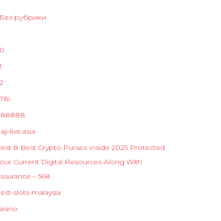
 Без рубрики
0
1
2
78i
888888
aji-live.asia
est 8 Best Crypto Purses Inside 2025 Protected
our Current Digital Resources Along With
ssurance – 568
est-slots-malaysia
asino