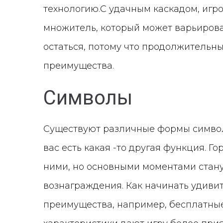
технологию.С удачным каскадом, игро
множитель, который может варьироват
остаться, потому что продолжительн
преимущества.
Символы
Существуют различные формы символ
вас есть какая -то другая функция. 
ними, но основными моментами стану
вознаграждения. Как начинать удив
преимущества, например, бесплатные