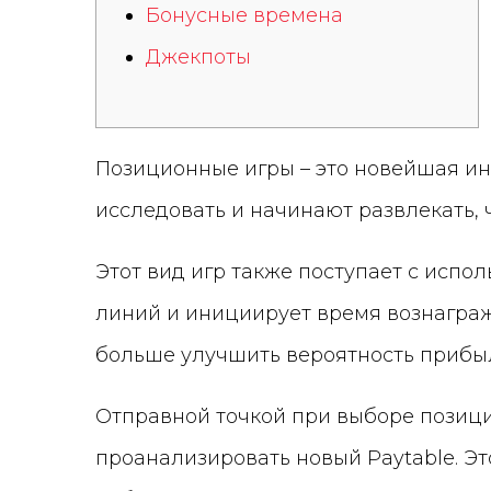
Бонусные времена
Джекпоты
Позиционные игры – это новейшая инт
исследовать и начинают развлекать, 
Этот вид игр также поступает с исп
линий и инициирует время вознаграж
больше улучшить вероятность прибы
Отправной точкой при выборе позици
проанализировать новый Paytable.
Эт