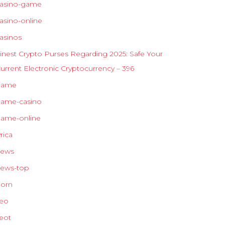
asino-game
asino-online
asinos
inest Crypto Purses Regarding 2025: Safe Your
urrent Electronic Cryptocurrency – 396
game
ame-casino
ame-online
yrica
news
ews-top
orn
eo
eot