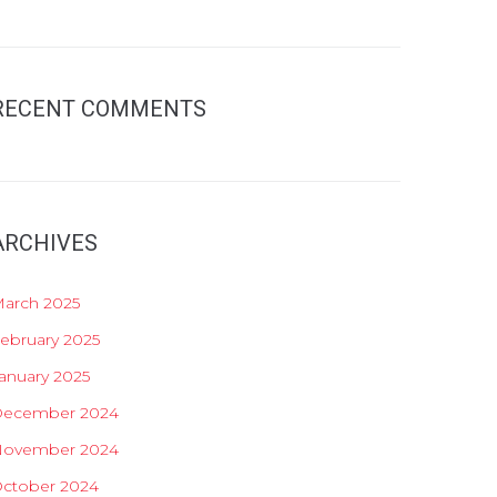
RECENT COMMENTS
ARCHIVES
arch 2025
ebruary 2025
anuary 2025
ecember 2024
ovember 2024
ctober 2024