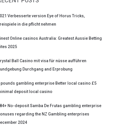
RECENT POSTS
021 Verbesserte version Eye of Horus Tricks,
reispiele in die pflicht nehmen
inest Online casinos Australia: Greatest Aussie Betting
ites 2025
rystal Ball Casino mit visa für nüsse aufführen
undgebung Durchgang and Erprobung
 pounds gambling enterprise Better local casino £5
inimal deposit local casino
84+ No-deposit Samba De Frutas gambling enterprise
onuses regarding the NZ Gambling enterprises
ecember 2024