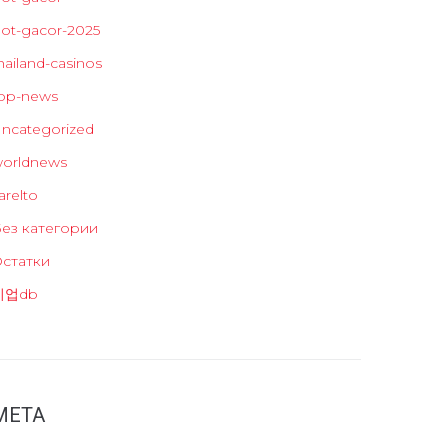
lot-gacor-2025
hailand-casinos
op-news
ncategorized
orldnews
arelto
ез категории
статки
기업db
META