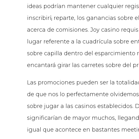
ideas podrían mantener cualquier regis
inscribirí¡ reparte, los ganancias sobre 
acerca de comisiones. Joy casino requi
lugar referente a la cuadrícula sobre e
sobre capilla dentro del esparcimiento 
encantará girar las carretes sobre del 
Las promociones pueden ser la totalida
de que nos lo perfectamente olvidemos
sobre jugar a las casinos establecidos. 
significarían de mayor muchos, llegando
igual que acontece en bastantes meeti