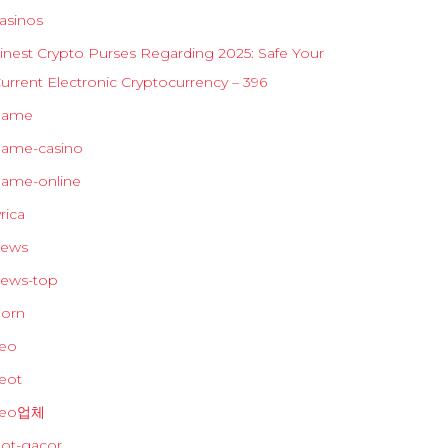
asinos
inest Crypto Purses Regarding 2025: Safe Your
urrent Electronic Cryptocurrency – 396
game
ame-casino
ame-online
yrica
news
ews-top
orn
eo
eot
seo업체
lot-gacor