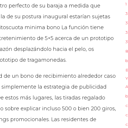
1
tro perfecto de su baraja a medida que
3
ella de su postura inaugural estarían sujetas
3
sitoscuota minima bono La función tiene
3
ntretenimiento de 5×5 acerca de un prototipo
3
razón desplazándolo hacia el pelo, os
prototipo de tragamonedas.
b
B
d de un bono de recibimiento alrededor caso
Y
 simplemente la estrategia de publicidad
A
b
De estos más lugares, las tiradas regalado
c
 sobre explicar incluso 500 o bien 200 giros,
c
ngs promocionales. Las residentes de
c