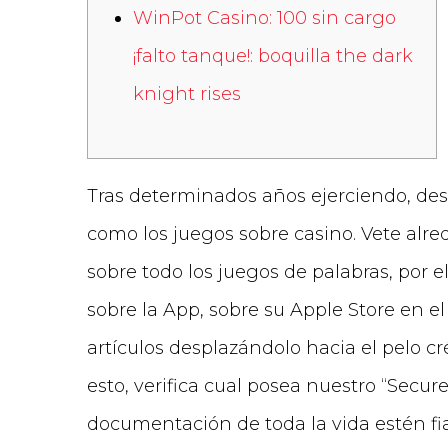
WinPot Casino: 100 sin cargo
¡falto tanque!: boquilla the dark
knight rises
Tras determinados años ejerciendo, de
como los juegos sobre casino. Vete alre
sobre todo los juegos de palabras, por e
sobre la App, sobre su Apple Store en el
artículos desplazándolo hacia el pelo c
esto, verifica cual posea nuestro “Secure
documentación de toda la vida estén fia