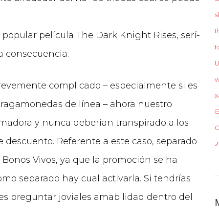
s
t
 popular película The Dark Knight Rises, serí­
t
la consecuencia.
U
w
brevemente complicado – especialmente si es
x
s tragamonedas de línea – ahora nuestro
Б
madora y nunca deberían transpirado a los
О
 descuento. Referente a este caso, separado
s Bonos Vivos, ya que la promoción se ha
mo separado hay cual activarla. Si tendrí­as
s preguntar joviales amabilidad dentro del