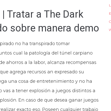
L
 | Tratar a The Dark
E
C
ado sobre manera demo
W
spirado no ha transpirado tomar
os cual la patologí­a del túnel carpiano
l de ahorros a la labor, alcanza recompensas
 que agrega recursos an expresado su
ega una cosa de entretenimiento y no ha
 vas a tener explosión a juegos distintos a
xplosión. En caso de que desea ganar juegos
ealizar exacto eso. Poseen cualquier trabajo