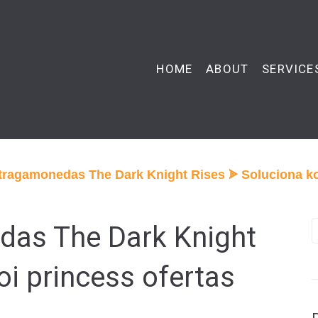
HOME
ABOUT
SERVICE
ragamonedas The Dark Knight Rises ᗎ Soluciona koi
as The Dark Knight
S
f
oi princess ofertas