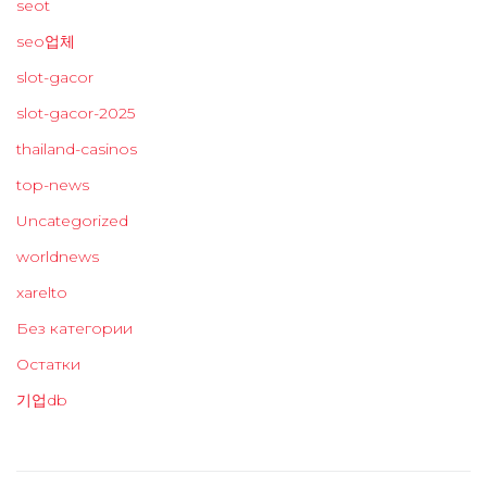
seot
seo업체
slot-gacor
slot-gacor-2025
thailand-casinos
top-news
Uncategorized
worldnews
xarelto
Без категории
Остатки
기업db