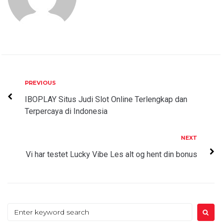
Post
Previous
PREVIOUS
navigation
IBOPLAY Situs Judi Slot Online Terlengkap dan
Terpercaya di Indonesia
Next
NEXT
Vi har testet Lucky Vibe Les alt og hent din bonus
Search