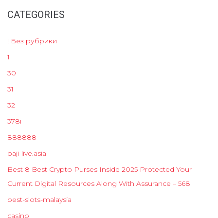
CATEGORIES
! Без рубрики
1
30
31
32
378i
888888
baji-live.asia
Best 8 Best Crypto Purses Inside 2025 Protected Your
Current Digital Resources Along With Assurance – 568
best-slots-malaysia
casino