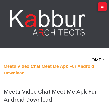
Skip
to
content
HOME
/
Meetu Video Chat Meet Me Apk Für Android
Download
Meetu Video Chat Meet Me Apk Für
Android Download