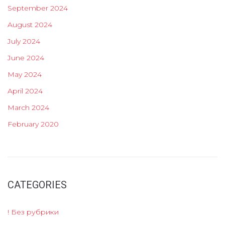
September 2024
August 2024
July 2024
June 2024
May 2024
April 2024
March 2024
February 2020
CATEGORIES
! Без рубрики