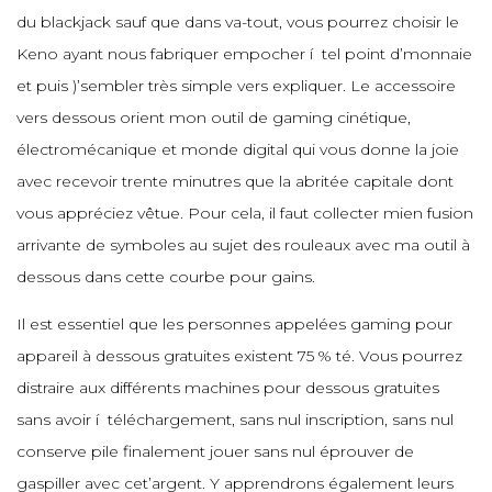
du blackjack sauf que dans va-tout, vous pourrez choisir le
Keno ayant nous fabriquer empocher í tel point d’monnaie
et puis )’sembler très simple vers expliquer. Le accessoire
vers dessous orient mon outil de gaming cinétique,
électromécanique et monde digital qui vous donne la joie
avec recevoir trente minutres que la abritée capitale dont
vous appréciez vêtue. Pour cela, il faut collecter mien fusion
arrivante de symboles au sujet des rouleaux avec ma outil à
dessous dans cette courbe pour gains.
Il est essentiel que les personnes appelées gaming pour
appareil à dessous gratuites existent 75 % té. Vous pourrez
distraire aux différents machines pour dessous gratuites
sans avoir í téléchargement, sans nul inscription, sans nul
conserve pile finalement jouer sans nul éprouver de
gaspiller avec cet’argent. Y apprendrons également leurs