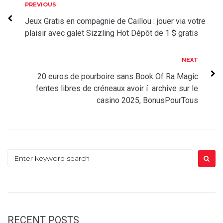
Post
Previous
PREVIOUS
navigation
Jeux Gratis en compagnie de Caillou : jouer via votre
plaisir avec galet Sizzling Hot Dépôt de 1 $ gratis
Next
NEXT
20 euros de pourboire sans Book Of Ra Magic
fentes libres de créneaux avoir í archive sur le
casino 2025, BonusPourTous
Search
for:
RECENT POSTS