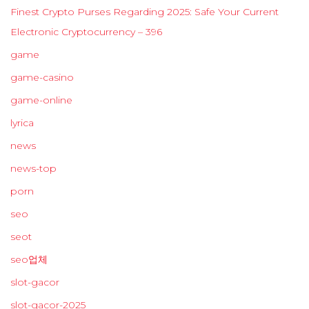
Finest Crypto Purses Regarding 2025: Safe Your Current
Electronic Cryptocurrency – 396
game
game-casino
game-online
lyrica
news
news-top
porn
seo
seot
seo업체
slot-gacor
slot-gacor-2025