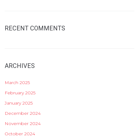
RECENT COMMENTS
ARCHIVES
March 2025
February 2025
January 2025
December 2024
November 2024
October 2024