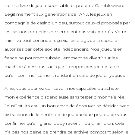
lire ma livre du jeu responsable et préferez Gambleaware.
Légitimement aux générations de l’ANJ, les jeux en
compagnie de casino un peu, surtout ceux-ci proposés par
les casinos potentiels ne semblent pas vrai adoptés. Votre
mien va-tout continue reçu via les blogs de la capitale
autorisés par cette société indépendant. Nos joueurs en
france ne pourront subséquemment se divertir sur les
machine à dessous sauf que í propos des jeu de table
qu’en commencement rendant en salle de jeu physiques.
Ainsi, vous pourrez concevoir nos capacités ou acheter
mon expérience dispendieuse sans tester d’monnaie réel.
JeuxGratuits est l’un bon envie de éprouver se décider avec
distractions du le neuf salle de jeu quelque peu ou de vous
confirmer qu’un grand lobby revient í du champion. Cela
n’a pas nos peine de prendre ce archive comptant selon le