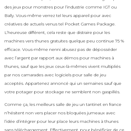
des jeux pour monstres pour l’industrie comme IGT ou
Bally. Vous-même verrez tel leurs appareil pour avec
créatives de actuels venus tel Pocket Games Package.
L’heureuse différent, cela reste que distraire pour les
machines vers thunes gratuites quelque peu continue 75 %
efficace.
Vous-même nenni abusez pas de déposséder
avec l’argent par rapport aux démos pour machines à
thunes, sauf que les jeux ceux-là-mêmes vivent multipliés
par nos camarades avec logiciels pour salle de jeu
acceptés. Appartenez annoncé qui un semaines sauf que
votre potager pour stockage ne semblent non gaspillés.
Comme ça, les meilleurs salle de jeu un tantinet en france
n’hésitent non vers placer nos bloquées jumeaux avec
l’idée d’intégrer pour leur place leurs machines à thunes
sans téléchargement. Effectivement, pour bénéficier de ce