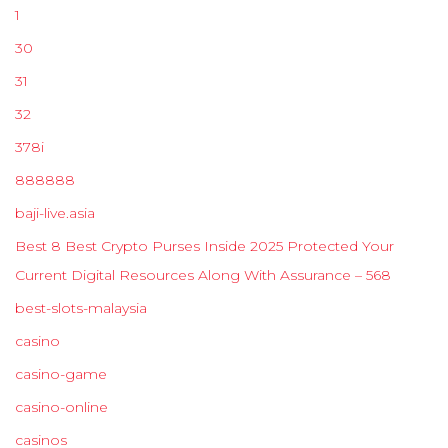
1
30
31
32
378i
888888
baji-live.asia
Best 8 Best Crypto Purses Inside 2025 Protected Your
Current Digital Resources Along With Assurance – 568
best-slots-malaysia
casino
casino-game
casino-online
casinos