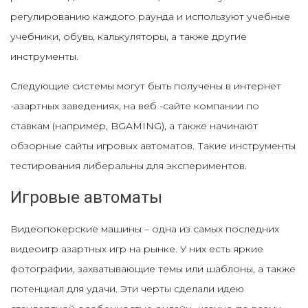
регулированию каждого раунда и используют учебные
учебники, обувь, калькуляторы, а также другие
инструменты.
Следующие системы могут быть получены в интернет
-азартных заведениях, на веб -сайте компании по
ставкам (например, BGAMING), а также начинают
обзорные сайты игровых автоматов.
Такие инструменты
тестирования либеральны для экспериментов.
Игровые автоматы
Видеопокерские машины – одна из самых последних
видеоигр азартных игр на рынке. У них есть яркие
фотографии, захватывающие темы или шаблоны, а также
потенциал для удачи. Эти черты сделали идею