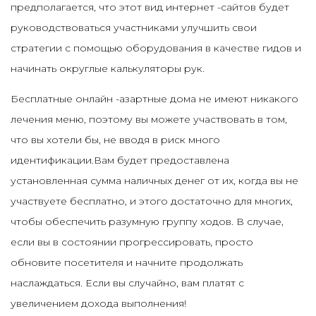
предполагается, что этот вид интернет -сайтов будет
руководствоваться участниками улучшить свои
стратегии с помощью оборудования в качестве гидов и
начинать округлые калькуляторы рук.
Бесплатные онлайн -азартные дома не имеют никакого
лечения меню, поэтому вы можете участвовать в том,
что вы хотели бы, не вводя в риск много
идентификации.Вам будет предоставлена ​​
установленная сумма наличных денег от их, когда вы не
участвуете бесплатно, и этого достаточно для многих,
чтобы обеспечить разумную группу ходов. В случае,
если вы в состоянии прогрессировать, просто
обновите посетителя и начните продолжать
наслаждаться. Если вы случайно, вам платят с
увеличением дохода выполнения!