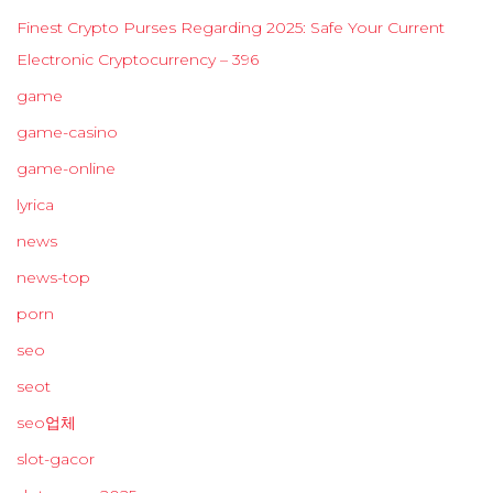
Finest Crypto Purses Regarding 2025: Safe Your Current
Electronic Cryptocurrency – 396
game
game-casino
game-online
lyrica
news
news-top
porn
seo
seot
seo업체
slot-gacor