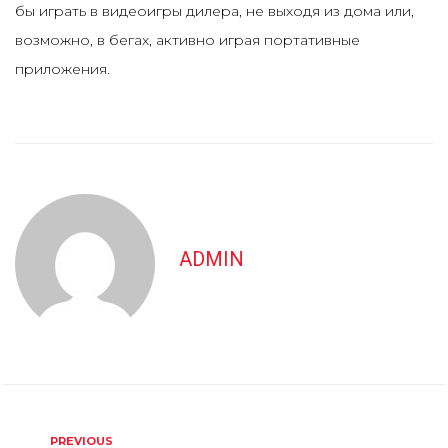
бы играть в видеоигры дилера, не выходя из дома или,
возможно, в бегах, активно играя портативные
приложения.
ADMIN
Post
Previous
PREVIOUS