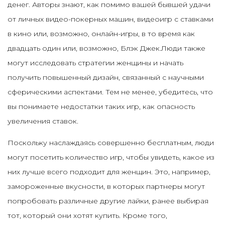
денег. Авторы знают, как помимо вашей бывшей удачи
от личных видео-покерных машин, видеоигр с ставками
в кино или, возможно, онлайн-игры, в то время как
двадцать один или, возможно, Блэк Джек.Люди также
могут исследовать стратегии женщины и начать
получить повышенный дизайн, связанный с научными
сферическими аспектами. Тем не менее, убедитесь, что
вы понимаете недостатки таких игр, как опасность
увеличения ставок.
Поскольку наслаждаясь совершенно бесплатным, люди
могут посетить количество игр, чтобы увидеть, какое из
них лучше всего подходит для женщин. Это, например,
замороженные вкусности, в которых партнеры могут
попробовать различные другие лайки, ранее выбирая
тот, который они хотят купить. Кроме того,