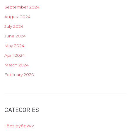
September 2024
August 2024
July 2024
June 2024
May 2024
April 2024
March 2024
February 2020
CATEGORIES
! Без рубрики