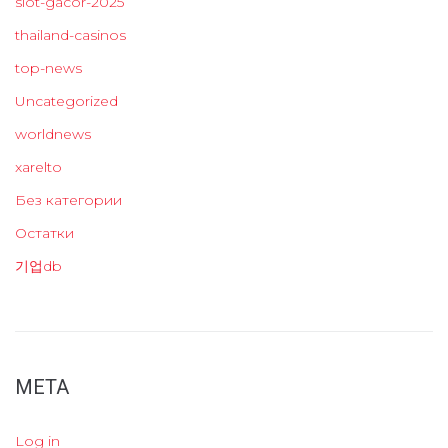
slot-gacor-2025
thailand-casinos
top-news
Uncategorized
worldnews
xarelto
Без категории
Остатки
기업db
META
Log in