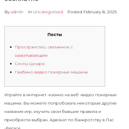
By
admin
In
Uncategorized
Posted
February 8, 2025
Посты
Пространство, связанное с
захватывающим
Слоты Цезаря
Гамбино видео покерные машины
Играйте в интернет -казино на веб -видео покерные
машины. Вы можете попробовать некоторые другие
названия игр, изучить свои бывшие правила и
приобрести выбран. Адвокат по банкротству в Лас
-Вегасе.