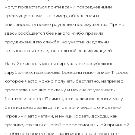
могут похвастаться почти всеми повседневными
преимуществами, например, объявления и
инициировать новые раундные преимущества. Прямо
здесь сообщается без какого -либо правила
продвижения по службе, но участники должны
пользоваться последовательной квалификацией.
На сайте используются виртуальные зарубежные
зарубежные, называемые большим изменением T-Loose,
которое часто можно получать бесплатно, например,
провозглашающие рекламу и начинают указывать
братьев и сестер. Прямо здесь наличные деньги могут
быть использованы для игры в эти вещи с открытыми
игровыми автоматами, и инициировать доходы, как
правило, связаны с новой профессиональной причиной.
Чтобы сохранить свои планы монет, если вы хотите