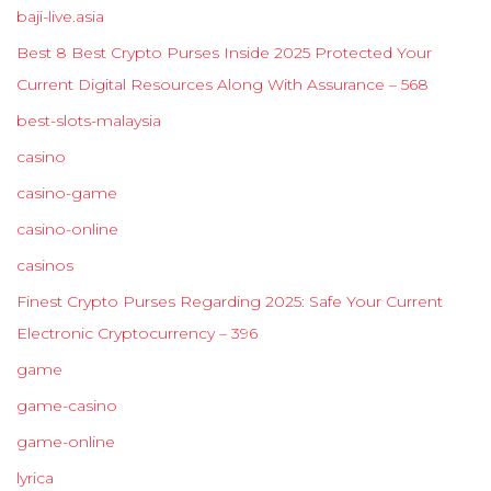
baji-live.asia
Best 8 Best Crypto Purses Inside 2025 Protected Your
Current Digital Resources Along With Assurance – 568
best-slots-malaysia
casino
casino-game
casino-online
casinos
Finest Crypto Purses Regarding 2025: Safe Your Current
Electronic Cryptocurrency – 396
game
game-casino
game-online
lyrica