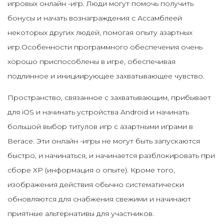
игровых онлайн -игр. Люди могут помочь получить
бонусы и начать вознаграждения с Ассамблеей
некоторых других людей, помогая опыту азартных
игр.Особенности программного обеспечения очень
хорошо приспособлены в игре, обеспечивая
подлинное и инициирующее захватывающее чувство.
Пространство, связанное с захватывающим, прибывает
для iOS и начинать устройства Android и начинать
большой выбор титулов игр с азартными играми в
Вегасе. Эти онлайн -игры не могут быть запускаются
быстро, и начинаться, и начинается разблокировать при
сборе XP (информация о опыте). Кроме того,
изображения действия обычно систематически
обновляются для снабжения свежими и начинают
приятные альтернативы для участников.