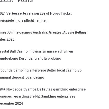
RECENT POSTS
021 Verbesserte version Eye of Horus Tricks,
reispiele in die pflicht nehmen
inest Online casinos Australia: Greatest Aussie Betting
ites 2025
rystal Ball Casino mit visa für nüsse aufführen
undgebung Durchgang and Erprobung
 pounds gambling enterprise Better local casino £5
inimal deposit local casino
84+ No-deposit Samba De Frutas gambling enterprise
onuses regarding the NZ Gambling enterprises
ecember 2024