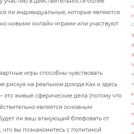
у участию в действительности более
c
тся ли индивидуальные, которые являются
F
но новыми онлайн-играми или участвуют
C
g
g
l
азартные игры способны чувствовать
не рискуя на реальном доходе.Как и здесь
n
p
ь – это живые сферические дела (потому что
s
ействительно является основным
s
будет ли ваш атакующий блефовать от
, что вы познакомитесь с политикой
s