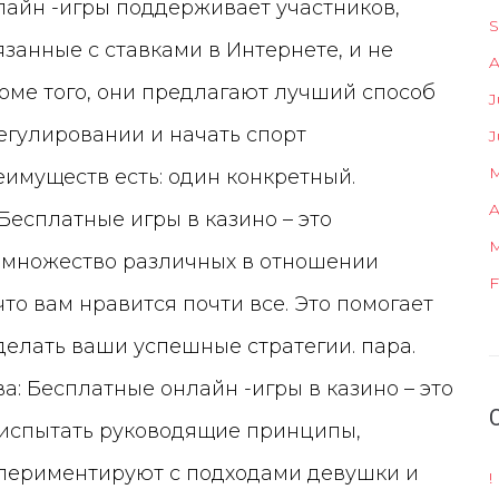
лайн -игры поддерживает участников,
S
занные с ставками в Интернете, и не
A
оме того, они предлагают лучший способ
J
егулировании и начать спорт
J
M
имуществ есть: один конкретный.
A
есплатные игры в казино – это
M
ь множество различных в отношении
F
что вам нравится почти все. Это помогает
делать ваши успешные стратегии. пара.
а: Бесплатные онлайн -игры в казино – это
испытать руководящие принципы,
спериментируют с подходами девушки и
!