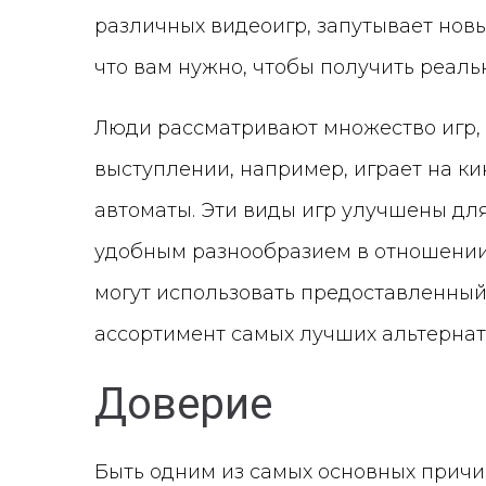
различных видеоигр, запутывает новы
что вам нужно, чтобы получить реаль
Люди рассматривают множество игр, 
выступлении, например, играет на к
автоматы. Эти виды игр улучшены для 
удобным разнообразием в отношении 
могут использовать предоставленный
ассортимент самых лучших альтернат
Доверие
Быть одним из самых основных причи