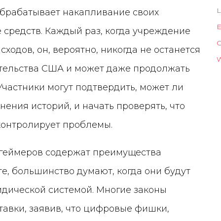
L
 обрабатывает накапливание своих
E
 средств. Каждый раз, когда учреждение
C
сходов, он, вероятно, никогда не останется
W
ительства США и может даже продолжать
частники могут подтвердить, может ли
ения историй, и начать проверять, что
контролирует проблемы.
 геймеров содержат преимущества
е, большинство думают, когда они будут
ической системой. Многие законы
тавки, заявив, что цифровые фишки,