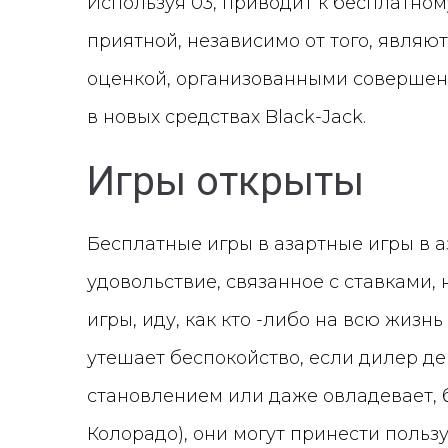
Используя 03, приводит к бесплатном
приятной, независимо от того, являю
оценкой, организованными совершен
в новых средствах Black-Jack.
Игры открыты
Бесплатные игры в азартные игры в 
удовольствие, связанное с ставками, 
игры, иду, как кто -либо на всю жизн
утешает беспокойство, если дилер д
становлением или даже овладевает, 
Колорадо), они могут принести пользу