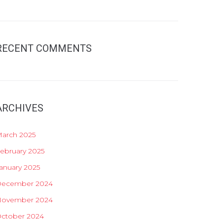
RECENT COMMENTS
ARCHIVES
arch 2025
ebruary 2025
anuary 2025
ecember 2024
ovember 2024
ctober 2024