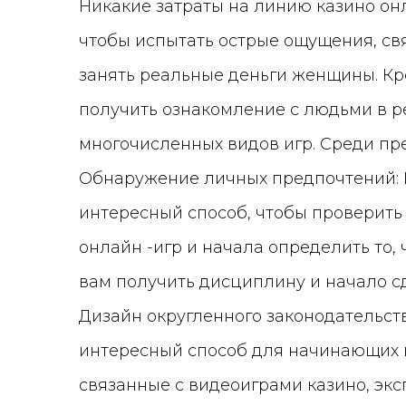
Никакие затраты на линию казино он
чтобы испытать острые ощущения, свя
занять реальные деньги женщины. Кр
получить ознакомление с людьми в р
многочисленных видов игр. Среди пре
Обнаружение личных предпочтений: Б
интересный способ, чтобы проверит
онлайн -игр и начала определить то, 
вам получить дисциплину и начало с
Дизайн округленного законодательств
интересный способ для начинающих 
связанные с видеоиграми казино, эк