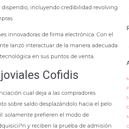
l dispendio, incluyendo credibilidad revolving
mpras.
es innovadoras de firma electrónica.
Con el
mente lanzó interactuar de la manera adecuada
tecnológica en sus puntos de venta.
joviales Cofidis
M
F
anciación cual deja a las compradores
J
to sobre saldo desplazándolo hacia el pelo
D
ácil: solamente prefieren el modo de
N
quisicií³n y reciben la prueba de admisión
O