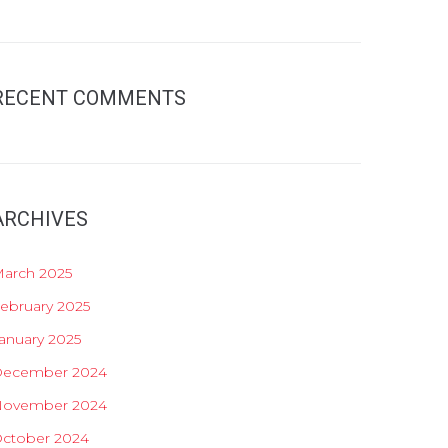
RECENT COMMENTS
ARCHIVES
arch 2025
ebruary 2025
anuary 2025
ecember 2024
ovember 2024
ctober 2024