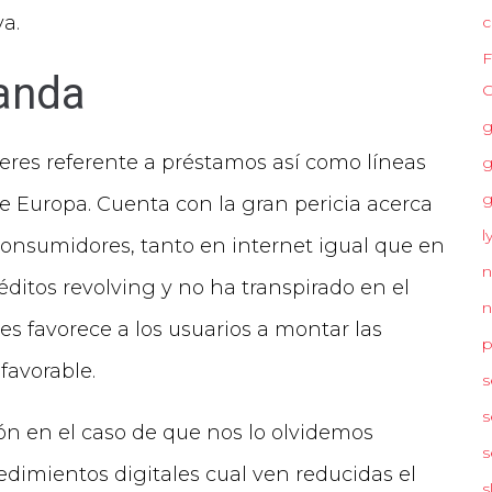
a.
c
F
anda
C
eres referente a préstamos así­ como líneas
g
g
e Europa. Cuenta con la gran pericia acerca
l
 consumidores, tanto en internet igual que en
éditos revolving y no ha transpirado en el
n
es favorece a los usuarios a montar las
p
favorable.
s
s
ión en el caso de que nos lo olvidemos
edimientos digitales cual ven reducidas el
s