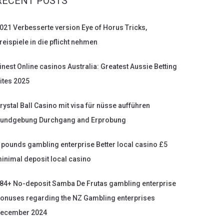
RECENT POSTS
021 Verbesserte version Eye of Horus Tricks,
reispiele in die pflicht nehmen
inest Online casinos Australia: Greatest Aussie Betting
ites 2025
rystal Ball Casino mit visa für nüsse aufführen
undgebung Durchgang and Erprobung
 pounds gambling enterprise Better local casino £5
inimal deposit local casino
84+ No-deposit Samba De Frutas gambling enterprise
onuses regarding the NZ Gambling enterprises
ecember 2024