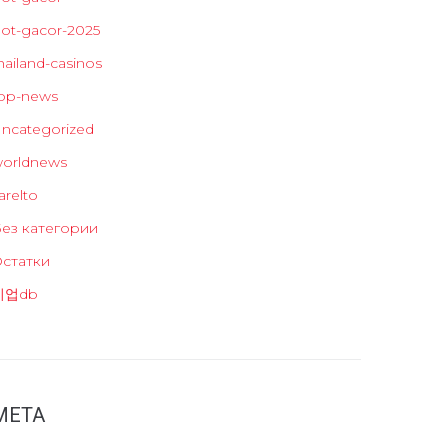
lot-gacor-2025
hailand-casinos
op-news
ncategorized
orldnews
arelto
ез категории
статки
기업db
META