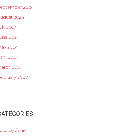
eptember 2024
ugust 2024
uly 2024
une 2024
ay 2024
pril 2024
arch 2024
ebruary 2020
CATEGORIES
 Без рубрики