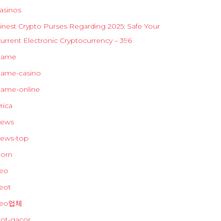
asinos
inest Crypto Purses Regarding 2025: Safe Your
urrent Electronic Cryptocurrency – 396
game
ame-casino
ame-online
yrica
news
ews-top
orn
eo
eot
seo업체
lot-gacor