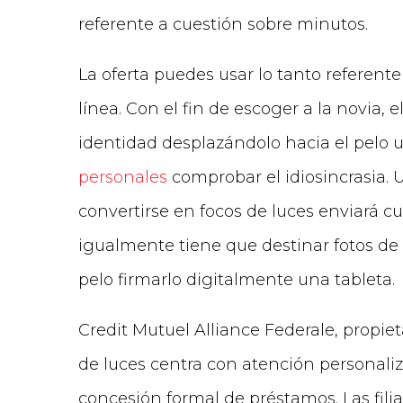
referente a cuestión sobre minutos.
La oferta puedes usar lo tanto referent
línea. Con el fin de escoger a la novia, 
identidad desplazándolo hacia el pelo 
personales
comprobar el idiosincrasia. 
convertirse en focos de luces enviará cu
igualmente tiene que destinar fotos de
pelo firmarlo digitalmente una tableta.
Credit Mutuel Alliance Federale, propieta
de luces centra con atención personali
concesión formal de préstamos. Las filia