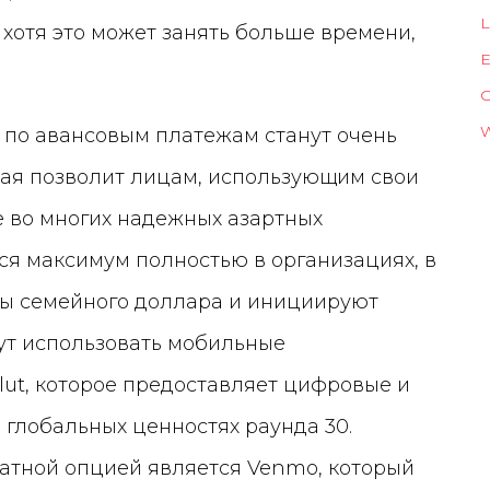
L
 хотя это может занять больше времени,
E
C
W
 по авансовым платежам станут очень
рая позволит лицам, использующим свои
 во многих надежных азартных
ся максимум полностью в организациях, в
ены семейного доллара и инициируют
гут использовать мобильные
ut, которое предоставляет цифровые и
 глобальных ценностях раунда 30.
атной опцией является Venmo, который