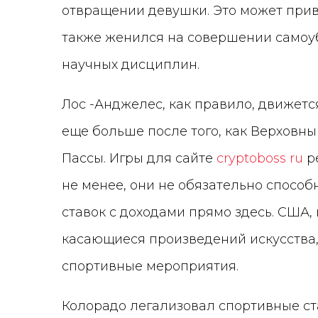
отвращении девушки. Это может при
также женился на совершении самоуб
научных дисциплин.
Лос -Анджелес, как правило, движетс
еще больше после того, как Верховны
Пассы. Игры для сайте
cryptoboss ru
р
не менее, они не обязательно спосо
ставок с доходами прямо здесь. США,
касающиеся произведений искусства
спортивные мероприятия.
Колорадо легализовал спортивные став