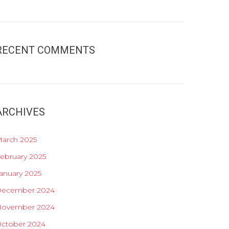
RECENT COMMENTS
ARCHIVES
arch 2025
ebruary 2025
anuary 2025
ecember 2024
ovember 2024
ctober 2024