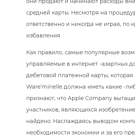
они продают и начинают расходы вни
средней карты. Несмотря на процеду
ответственно и никогда не играя, по 
избавления.
Как правило, самые популярные возм
управляемые в интернет -азартных д
дебетовой платежной карты, которая 
Ware’mirielle должна иметь какие -л
признают, что Apple Company вытащи
участников, являющихся изобретение
найдено. Наслаждаясь выводом компа
необходимости экономии и за его пр