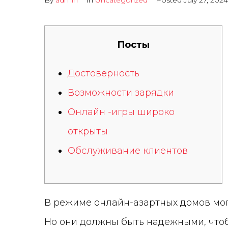
By
admin
In
Uncategorized
Posted
July 27, 2024
Посты
Достоверность
Возможности зарядки
Онлайн -игры широко
открыты
Обслуживание клиентов
В режиме онлайн-азартных домов мог
Но они должны быть надежными, что