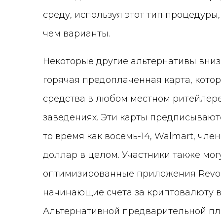
среду, используя этот тип процедуры,
чем варианты.
Некоторые другие альтернативы вниз
горячая предоплаченная карта, кото
средства в любом местном ритейлере
заведениях. Эти карты предписывают
то время как восемь-14, Walmart, чл
доллар в целом. Участники также мо
оптимизированные приложения Revol
начинающие счета за криптовалюту в
Альтернативной предварительной пл