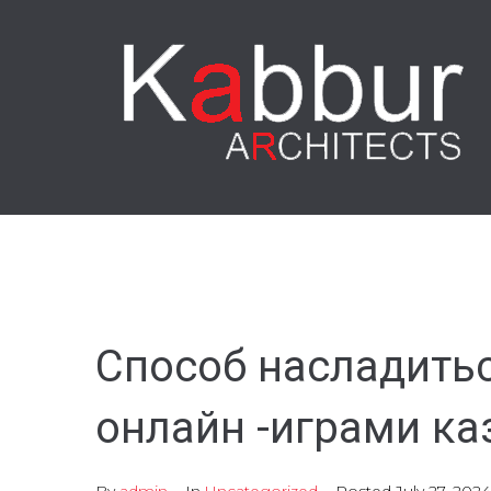
Skip
to
content
Способ насладитьс
онлайн -играми ка