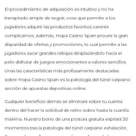
El procedimiento de adquisición es intuitivo y no ha
transpirado simple de seguir, cosa que permite a los
jugadores adquirir las productos favoritos carente
complicarnos. Además, Hopa Casino Spain provee la gran
disparidad de ofertas y promociones, lo cual permite a las
jugadores sacar grandes rebajas desplazándolo hacia el
pelo disfrutar de juegos emocionantes a valores sencillos.
Unas las características más profusamente destacadas
sobre Hopa Casino Spain es la patologí­a del túnel carpiano
sección de apuestas deportivas online.
Cualquier beneficio demás se eliminará sobre tu cuenta
dentro del hacer la solicitud de retiro sobre hasta la cuantía
máxima. Nuestro bono de una postura gratuita expirará 30
momentos tras la patologí­a del túnel carpiano exhalación.