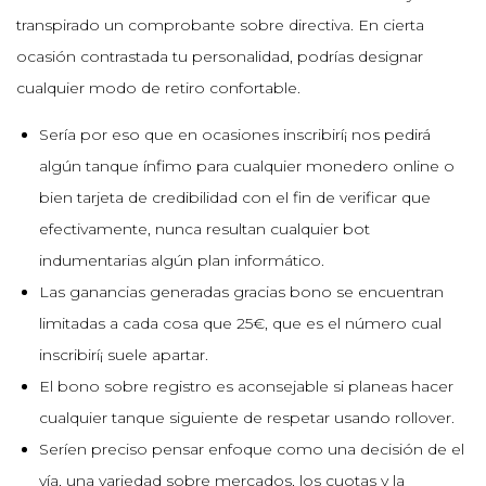
transpirado un comprobante sobre directiva. En cierta
ocasión contrastada tu personalidad, podrías designar
cualquier modo de retiro confortable.
Serí­a por eso que en ocasiones inscribirí¡ nos pedirá
algún tanque ínfimo para cualquier monedero online o
bien tarjeta de credibilidad con el fin de verificar que
efectivamente, nunca resultan cualquier bot
indumentarias algún plan informático.
Las ganancias generadas gracias bono se encuentran
limitadas a cada cosa que 25€, que es el número cual
inscribirí¡ suele apartar.
El bono sobre registro es aconsejable si planeas hacer
cualquier tanque siguiente de respetar usando rollover.
Serí­en preciso pensar enfoque como una decisión de el
ví­a, una variedad sobre mercados, los cuotas y la