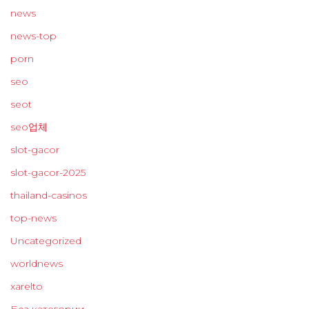
news
news-top
porn
seo
seot
seo업체
slot-gacor
slot-gacor-2025
thailand-casinos
top-news
Uncategorized
worldnews
xarelto
Без категории