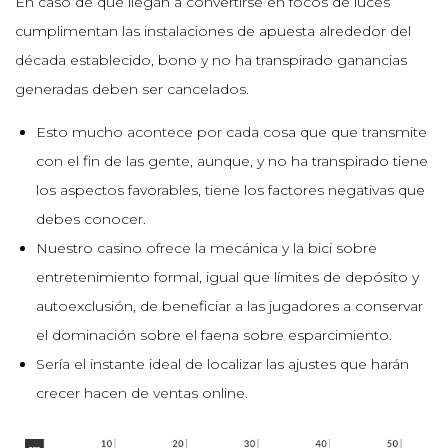
En caso de que llegan a convertirse en focos de luces
cumplimentan las instalaciones de apuesta alrededor del
década establecido, bono y no ha transpirado ganancias
generadas deben ser cancelados.
Esto mucho acontece por cada cosa que que transmite
con el fin de las gente, aunque, y no ha transpirado tiene
los aspectos favorables, tiene los factores negativas que
debes conocer.
Nuestro casino ofrece la mecánica y la bici sobre
entretenimiento formal, igual que límites de depósito y
autoexclusión, de beneficiar a las jugadores a conservar
el dominación sobre el faena sobre esparcimiento.
Serí­a el instante ideal de localizar las ajustes que harán
crecer hacen de ventas online.