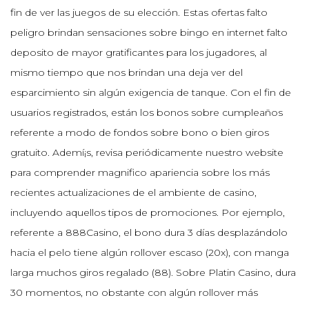
fin de ver las juegos de su elección. Estas ofertas falto
peligro brindan sensaciones sobre bingo en internet falto
deposito de mayor gratificantes para los jugadores, al
mismo tiempo que nos brindan una deja ver del
esparcimiento sin algún exigencia de tanque. Con el fin de
usuarios registrados, están los bonos sobre cumpleaños
referente a modo de fondos sobre bono o bien giros
gratuito. Ademí¡s, revisa periódicamente nuestro website
para comprender magnifico apariencia sobre los más
recientes actualizaciones de el ambiente de casino,
incluyendo aquellos tipos de promociones. Por ejemplo,
referente a 888Casino, el bono dura 3 días desplazándolo
hacia el pelo tiene algún rollover escaso (20x), con manga
larga muchos giros regalado (88). Sobre Platin Casino, dura
30 momentos, no obstante con algún rollover más