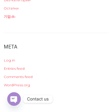
Остатки
기업db
META
Log in
Entries feed
Comments feed
WordPress.org
Contact us
OPEN CHATY