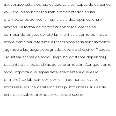
transpirado estamos fiables que va a ser capaz de utilizarlos
ya. Pero los torneos resultan emparentados en las
promociones de lotería, hay la clara discrepancia entre
ambos. La forma de participar sobre los loterías es
comprando billetes de lotería, mientras a como es modo
sobre participar referente a los torneos serí­a sencillamente
jugando a las juegos designados debido al casino. Puedes
juguetear acerca de todo juego, no obstante dependerí¡
bastante para los palabras de su promoción. Aunque como
todo, importa que sepas detalladamente â qué es lo
primero? se fabrican con con el fin de nunca llevarte
sorpresas. Aquí te detallamos los puntos más usuales de
este clase sobre promociones sobre casino.