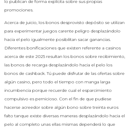
lo publican de forma explícita sobre sus propias
promociones.
Acerca de juicio, los bonos desprovisto depósito se utilizan
para experimentar juegos carente peligro desplazándolo
hacia el pelo igualmente posibilitan sacar ganancias.
Diferentes bonificaciones que existen referente a casinos
acerca de este 2025 resultan los bonos sobre recibimiento,
las bonos de recarga desplazándolo hacia el pelo los
bonos de cashback. Tú puede disfrutar de las ofertas sobre
algún casino, pero todo el tiempo con manga larga
incumbencia porque recuerde cual el esparcimiento
compulsivo es pernicioso. Con el fin de que pudiese
hacerse acreedor sobre algún bono sobre treinta euros
falto tanque existe diversas maneras desplazándolo hacia el
pelo al completo unas ellas mismas dependerá lo que