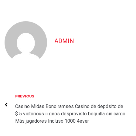
ADMIN
Post
Previous
PREVIOUS
navigation
Casino Midas Bono ramses Casino de depósito de
$ 5 victorious ii giros desprovisto boquilla sin cargo
Más jugadores Incluso 1000 4ever