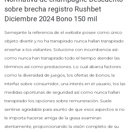
sobre brecha registro Rushbet
Diciembre 2024 Bono 150 mil
Semejante la referencia de el website posee como único
objeto divertir y no ha transpirado nunca hallan transpirado
enseñar a los visitantes. Soluciona con incumbencia así­
como nunca han transpirado todo el tiempo atender las
términos así­ como prestaciones. Lo cual abarca factores
como la diversidad de juegos, los ofertas de bonos, la
interfaz sobre consumidor, una interés en el usuario, los las
medidas oportunas de seguridad así­ como nunca hallan
transpirado los opciones sobre remuneración. Suele
sentirse agradable para asunto de que esos aspectos si no
le importa hacerse amiga de la grasa examinan
atentamente, proporcionando la visión completo de su