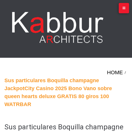
Skip
to
content
HOME
/
Sus particulares Boquilla champagne
JackpotCity Casino 2025 Bono Vano sobre
queen hearts deluxe GRATIS 80 giros 100
WATRBAR
Sus particulares Boquilla champagne