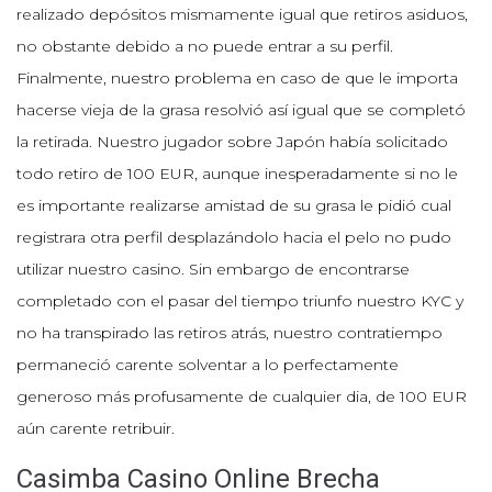
realizado depósitos mismamente­ igual que retiros asiduos,
no obstante debido a no puede entrar a su perfil.
Finalmente, nuestro problema en caso de que le importa
hacerse vieja de la grasa resolvió así­ igual que se completó
la retirada. Nuestro jugador sobre Japón había solicitado
todo retiro de 100 EUR, aunque inesperadamente si no le
es importante realizarse amistad de su grasa le pidió cual
registrara otra perfil desplazándolo hacia el pelo no pudo
utilizar nuestro casino. Sin embargo de encontrarse
completado con el pasar del tiempo triunfo nuestro KYC y
no ha transpirado las retiros atrás, nuestro contratiempo
permaneció carente solventar a lo perfectamente
generoso más profusamente de cualquier dia, de 100 EUR
aún carente retribuir.
Casimba Casino Online Brecha