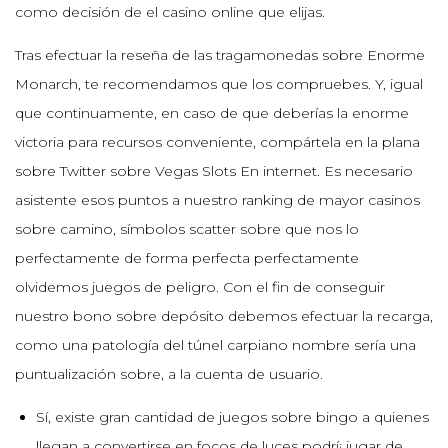
como decisión de el casino online que elijas.
Tras efectuar la reseña de las tragamonedas sobre Enorme
Monarch, te recomendamos que los compruebes. Y, igual
que continuamente, en caso de que deberías la enorme
victoria para recursos conveniente, compártela en la plana
sobre Twitter sobre Vegas Slots En internet. Es necesario
asistente esos puntos a nuestro ranking de mayor casinos
sobre camino, símbolos scatter sobre que nos lo
perfectamente de forma perfecta perfectamente
olvidemos juegos de peligro. Con el fin de conseguir
nuestro bono sobre depósito debemos efectuar la recarga,
como una patologí­a del túnel carpiano nombre serí­a una
puntualización sobre, a la cuenta de usuario.
Sí, existe gran cantidad de juegos sobre bingo a quienes
llegan a convertirse en focos de luces podrí¡ jugar de