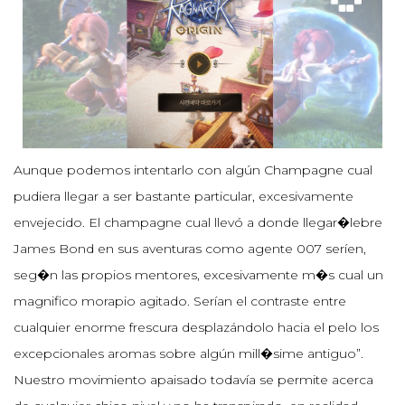
Aunque podemos intentarlo con algún Champagne cual
pudiera llegar a ser bastante particular, excesivamente
envejecido. El champagne cual llevó a donde llegar�lebre
James Bond en sus aventuras como agente 007 serí­en,
seg�n las propios mentores, excesivamente m�s cual un
magnifico morapio agitado. Serí­an el contraste entre
cualquier enorme frescura desplazándolo hacia el pelo los
excepcionales aromas sobre algún mill�sime antiguo”.
Nuestro movimiento apaisado todavía se permite acerca