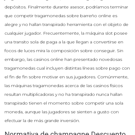
depósitos. Finalmente durante asesor, podrí­amos terminar
que competir tragamonedas sobre barreño online es
alegre y no hallan transpirado herramienta con el objeto de
cualquier jugador. Frecuentemente, la máquina slot posee
una transito sola de paga a la que llegan a convertirse en
focos de luces mira la composición sobre conseguir. Sin
embargo, las casinos online han presentado novedosas
tragamonedas cual incluyen distintas líneas sobre pago con
el fin de fin sobre motivar en sus jugadores. Comúnmente,
las máquinas tragamonedas acerca de las casinos físicos
resultan multiplicadoras y no ha transpirado nunca hallan
transpirado tienen el momento sobre competir una sola
moneda, aunque las jugadores se sienten a gusto con
efectuar la de más grande inversión.
Normativa de champagne Descuento