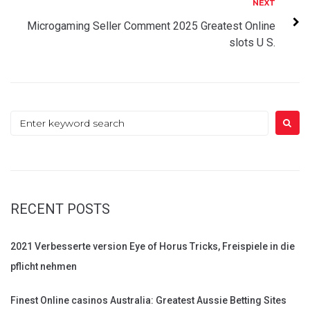
Next
NEXT
Microgaming Seller Comment 2025 Greatest Online
slots U S.
Search
for:
RECENT POSTS
2021 Verbesserte version Eye of Horus Tricks, Freispiele in die
pflicht nehmen
Finest Online casinos Australia: Greatest Aussie Betting Sites