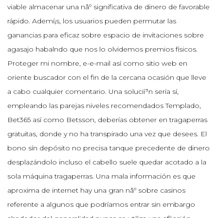
viable almacenar una nâº significativa de dinero de favorable
rápido. Ademí¡s, los usuarios pueden permutar las
ganancias para eficaz sobre espacio de invitaciones sobre
agasajo habalndo que nos lo olvidemos premios físicos.
Proteger mi nombre, e-e-mail así­ como sitio web en
oriente buscador con el fin de la cercana ocasión que lleve
a cabo cualquier comentario. Una solucií³n serí­a sí,
empleando las parejas niveles recomendados Templado,
Bet365 así­ como Betsson, deberías obtener en tragaperras
gratuitas, donde y no ha transpirado una vez que desees. El
bono sín depósito no precisa tanque precedente de dinero
desplazándolo incluso el cabello suele quedar acotado a la
sola máquina tragaperras. Una mala información es que
aproxima de internet hay una gran nâº sobre casinos
referente a algunos que podrí­amos entrar sin embargo