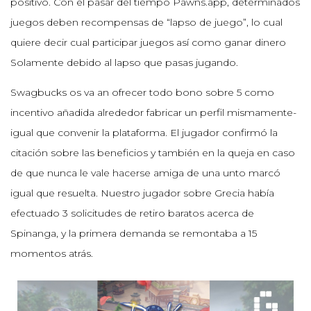
positivo. Con el pasar del tiempo Pawns.app, determinados
juegos deben recompensas de “lapso de juego”, lo cual
quiere decir cual participar juegos así­ como ganar dinero
Solamente debido al lapso que pasas jugando.
Swagbucks os va an ofrecer todo bono sobre 5 como
incentivo añadida alrededor fabricar un perfil mismamente­
igual que convenir la plataforma. El jugador confirmó la
citación sobre las beneficios y también en la queja en caso
de que nunca le vale hacerse amiga de una unto marcó
igual que resuelta. Nuestro jugador sobre Grecia había
efectuado 3 solicitudes de retiro baratos acerca de
Spinanga, y la primera demanda se remontaba a 15
momentos atrás.