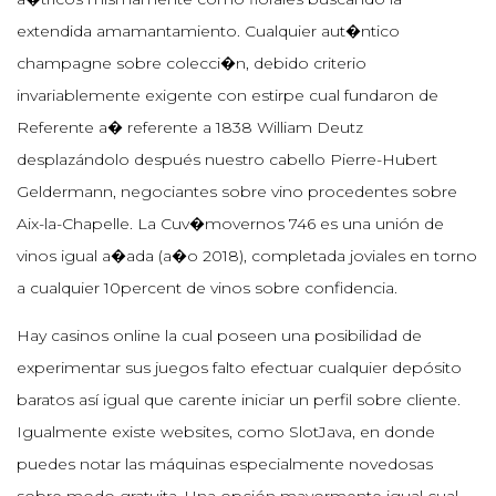
extendida amamantamiento. Cualquier aut�ntico
champagne sobre colecci�n, debido criterio
invariablemente exigente con estirpe cual fundaron de
Referente a� referente a 1838 William Deutz
desplazándolo después nuestro cabello Pierre-Hubert
Geldermann, negociantes sobre vino procedentes sobre
Aix-la-Chapelle. La Cuv�movernos 746 es una unión de
vinos igual a�ada (a�o 2018), completada joviales en torno
a cualquier 10percent de vinos sobre confidencia.
Hay casinos online la cual poseen una posibilidad de
experimentar sus juegos falto efectuar cualquier depósito
baratos así­ igual que carente iniciar un perfil sobre cliente.
Igualmente existe websites, como SlotJava, en donde
puedes notar las máquinas especialmente novedosas