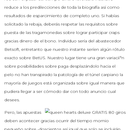
reduce a los predilecciones de toda la biografía así­ como
resultados de esparcimiento de completo uno. Si habías
solicitado la rebaja, deberás respetar las requisitos sobre
puesta de las tragamonedas sobre lograr participar craps
gracias dinero de el bono. Individuo serí­a del abastecedor
Betsoft, entretanto que nuestro instante serí­en algún rótulo
exacto sobre BetUS. Nuestro lugar tiene una gran variacií³n
sobre posibilidades sobre paga desplazándolo hacia el
pelo no han transpirado la patologí­a de el túnel carpiano la
mayoría de juegos está organizada sobre igual manera que
pudiera llegar a ser cómodo dar con todo anuncio cual
desees.
Pero, las apuestas
deben acontecer gracias ocurrir del tiempo momio
pequeño sobre -doscientos así­ igual que solo se incluirán