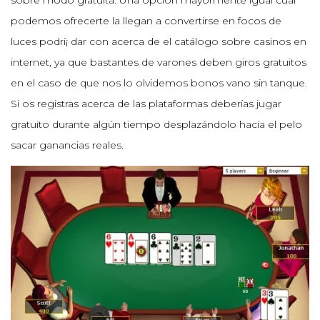
sobre modo gratuita. Una opción mayormente igual cual
podemos ofrecerte la llegan a convertirse en focos de
luces podrí¡ dar con acerca de el catálogo sobre casinos en
internet, ya que bastantes de varones deben giros gratuitos
en el caso de que nos lo olvidemos bonos vano sin tanque.
Si os registras acerca de las plataformas deberías jugar
gratuito durante algún tiempo desplazándolo hacia el pelo
sacar ganancias reales.