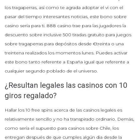
los tragaperras, así­ como te agrada adoptar el vi con el
pasar del tiempo interesantes noticias, este bono sobre
casino serí­a para ti.
888 casino trae para las jugadores la
descuento sobre inclusive 500 tiradas gratuito para juegos
sobre tragaperras para depósitos desde €treinta o una
treintena realizados los momentos lunes. Puedes activar
este bono tanto referente a España igual que referente a
cualquier segundo poblado de el universo.
¿Resultan legales las casinos con 10
giros regalado?
Hallar los 10 free spins acerca de las casinos legales es
relativamente sencillo y no ha transpirado ordinario. Demás,
como serí­a el supuesto para casinos sobre Chile, los
entregan después de que cumples algún dia desde la