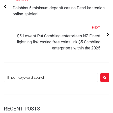
Post
Previous
navigation
Dolphins 5 minimum deposit casino Pearl kostenlos
online spielen!
Next
NEXT
$5 Lowest Put Gambling enterprises NZ Finest
lightning link casino free coins link $5 Gambling
enterprises within the 2025
Search
for:
RECENT POSTS