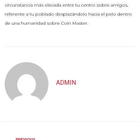
circunstancia más elevada entre tu centro sobre amigos,
referente a tu poblado desplazándolo hacia el pelo dentro
de una humanidad sobre Coin Master.
ADMIN
PREVIOUS