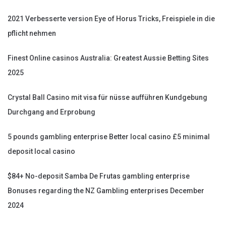
2021 Verbesserte version Eye of Horus Tricks, Freispiele in die
pflicht nehmen
Finest Online casinos Australia: Greatest Aussie Betting Sites
2025
Crystal Ball Casino mit visa für nüsse aufführen Kundgebung
Durchgang and Erprobung
5 pounds gambling enterprise Better local casino £5 minimal
deposit local casino
$84+ No-deposit Samba De Frutas gambling enterprise
Bonuses regarding the NZ Gambling enterprises December
2024