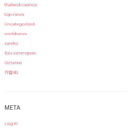
thailand-casinos
top-news
Uncategorized
worldnews
xarelto
Без категории
Остатки
기업db
META
Log in