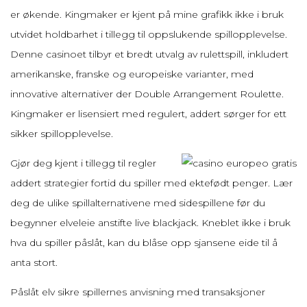
er økende. Kingmaker er kjent på mine grafikk ikke i bruk
utvidet holdbarhet i tillegg til oppslukende spillopplevelse.
Denne casinoet tilbyr et bredt utvalg av rulettspill, inkludert
amerikanske, franske og europeiske varianter, med
innovative alternativer der Double Arrangement Roulette.
Kingmaker er lisensiert med regulert, addert sørger for ett
sikker spillopplevelse.
Gjør deg kjent i tillegg til regler
addert strategier fortid du spiller med ektefødt penger. Lær
deg de ulike spillalternativene med sidespillene før du
begynner elveleie anstifte live blackjack. Kneblet ikke i bruk
hva du spiller påslåt, kan du blåse opp sjansene eide til å
anta stort.
Påslåt elv sikre spillernes anvisning med transaksjoner