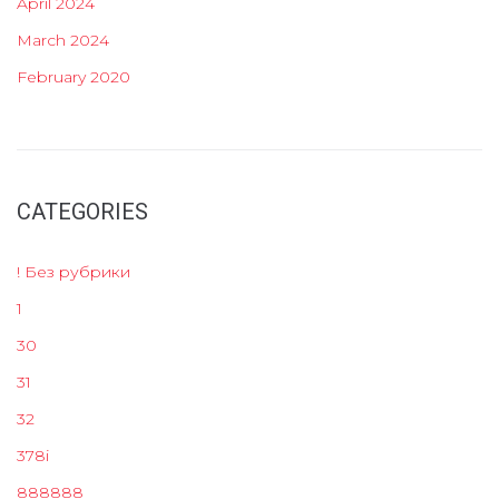
April 2024
March 2024
February 2020
CATEGORIES
! Без рубрики
1
30
31
32
378i
888888