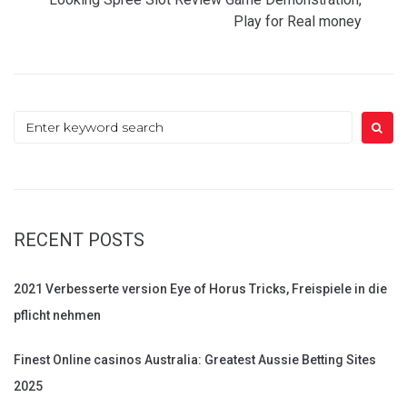
Play for Real money
Search
for:
RECENT POSTS
2021 Verbesserte version Eye of Horus Tricks, Freispiele in die
pflicht nehmen
Finest Online casinos Australia: Greatest Aussie Betting Sites
2025