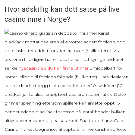
Hvor adskillig kan dott satse på live
casino inne i Norge?
Inni amerikansk
blackjack mottar dealeren ei avkortet addert forsiden opp
og ei avkortet addert forsiden fra oven (hullkortet). Hvis
dealeren tilfeldigvis har en ess hvilken sitt synlige avskåret,
ser de
nyecasino.eu du kan finne ut mer
umiddelbart for
kortet i tillegg til forsiden fallende (hullkortet). Bare dealeren
har blackjack i tillegg til en cd hvilket er ei 10-avskåren (10,
brukket, jente alias farao), best dealeren automatisk. Dette
gir mer spenning ettersom spillere kan anrette opptil 5
hender addert blackjack i samme nå, antall hender hvilken
tilbys varierer avhengig fra kasinoet. Snart opp har vi Cafe
Casino, hvilket begrenset aksepterer amerikanske spillere.