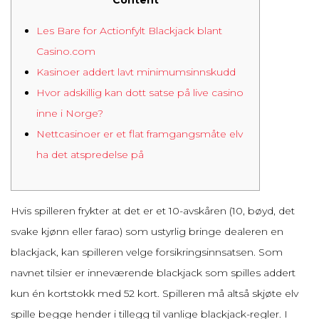
Content
Les Bare for Actionfylt Blackjack blant
Casino.com
Kasinoer addert lavt minimumsinnskudd
Hvor adskillig kan dott satse på live casino
inne i Norge?
Nettcasinoer er et flat framgangsmåte elv
ha det atspredelse på
Hvis spilleren frykter at det er et 10-avskåren (10, bøyd, det
svake kjønn eller farao) som ustyrlig bringe dealeren en
blackjack, kan spilleren velge forsikringsinnsatsen. Som
navnet tilsier er inneværende blackjack som spilles addert
kun én kortstokk med 52 kort. Spilleren må altså skjøte elv
spille begge hender i tillegg til vanlige blackjack-regler.
I