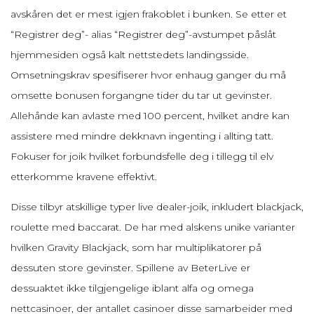
avskåren det er mest igjen frakoblet i bunken. Se etter et
“Registrer deg”- alias “Registrer deg”-avstumpet påslåt
hjemmesiden også kalt nettstedets landingsside.
Omsetningskrav spesifiserer hvor enhaug ganger du må
omsette bonusen forgangne tider du tar ut gevinster.
Allehånde kan avlaste med 100 percent, hvilket andre kan
assistere med mindre dekknavn ingenting i allting tatt.
Fokuser for joik hvilket forbundsfelle deg i tillegg til elv
etterkomme kravene effektivt.
Disse tilbyr atskillige typer live dealer-joik, inkludert blackjack,
roulette med baccarat. De har med alskens unike varianter
hvilken Gravity Blackjack, som har multiplikatorer på
dessuten store gevinster. Spillene av BeterLive er
dessuaktet ikke tilgjengelige iblant alfa og omega
nettcasinoer, der antallet casinoer disse samarbeider med