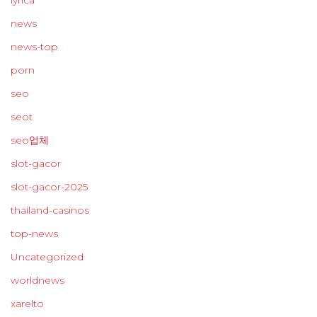
lyrica
news
news-top
porn
seo
seot
seo업체
slot-gacor
slot-gacor-2025
thailand-casinos
top-news
Uncategorized
worldnews
xarelto