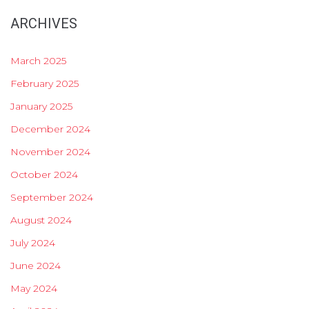
ARCHIVES
March 2025
February 2025
January 2025
December 2024
November 2024
October 2024
September 2024
August 2024
July 2024
June 2024
May 2024