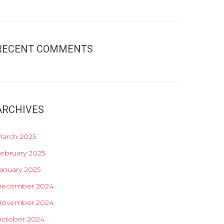
RECENT COMMENTS
ARCHIVES
arch 2025
ebruary 2025
anuary 2025
ecember 2024
ovember 2024
ctober 2024