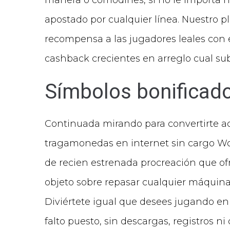
manera o comodines, si no le importa h
apostado por cualquier línea. Nuestro 
recompensa a las jugadores leales con 
cashback crecientes en arreglo cual su
Símbolos bonificad
Continuada mirando para convertirte a
tragamonedas en internet sin cargo Wol
de recien estrenada procreación que ofr
objeto sobre repasar cualquier máquina
Diviértete igual que desees jugando e
falto puesto, sin descargas, registros ni