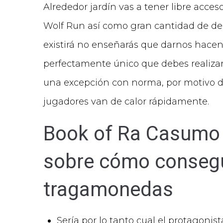
Alrededor jardí­n vas a tener libre acces
Wolf Run así­ como gran cantidad de de
existirá no enseñarás que darnos hacen d
perfectamente único que debes realizar
una excepción con norma, por motivo de q
jugadores van de calor rápidamente.
Book of Ra Casumo 
sobre cómo consegu
tragamonedas
Serí­a por lo tanto cual el protagonis