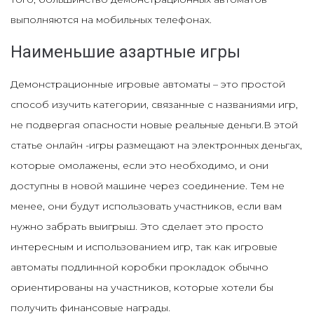
выполняются на мобильных телефонах.
Наименьшие азартные игры
Демонстрационные игровые автоматы – это простой
способ изучить категории, связанные с названиями игр,
не подвергая опасности новые реальные деньги.В этой
статье онлайн -игры размещают на электронных деньгах,
которые омолажены, если это необходимо, и они
доступны в новой машине через соединение. Тем не
менее, они будут использовать участников, если вам
нужно забрать выигрыш. Это сделает это просто
интересным и использованием игр, так как игровые
автоматы подлинной коробки прокладок обычно
ориентированы на участников, которые хотели бы
получить финансовые награды.