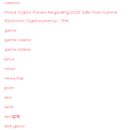
casinos
Finest Crypto Purses Regarding 2025: Safe Your Current
Electronic Cryptocurrency – 396
game
game-casino
game-online
lyrica
news
news-top
porn
seo
seot
seo업체
slot-gacor