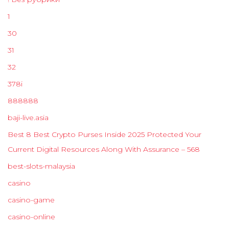
1
30
31
32
378i
888888
baji-live.asia
Best 8 Best Crypto Purses Inside 2025 Protected Your
Current Digital Resources Along With Assurance – 568
best-slots-malaysia
casino
casino-game
casino-online