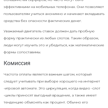
эффективными на мобильных телефонах. Они позволяют
пользователям учиться анонимно и начинают вкладывать
средства без опасности фактических денег.
Уважаемый двигатель ставок должен дать пробную
форму практически из любых слотов.
Таким образом,
люди могут изучить это и убедиться, как математические
формы сопоставимы.
Комиссия
Частота оплаты является важным шагом, который
следует учитывать при выборе хорошего на интернет
-игровой автомате. Это циркуляция, когда видео -слот
-циклы приносят выгодный вращение, а также имеет
тенденцию объяснять как процент. Обычно его