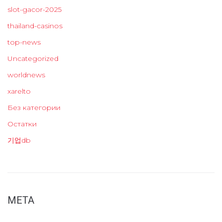
slot-gacor-2025
thailand-casinos
top-news
Uncategorized
worldnews
xarelto
Без категории
Остатки
기업db
META